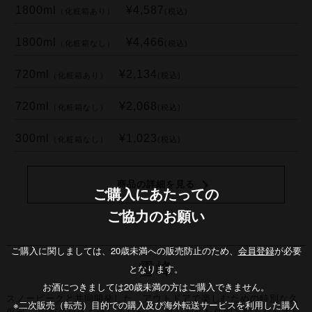
1800ml
¥4,587
（化粧箱あり）
(税込)
1800ml
¥4,466
（化粧箱なし）
(税込)
720ml
¥2,134
（化粧箱あり）
(税込)
720ml
¥2,068
（化粧箱なし）
(税込)
300ml
¥1,023
（化粧箱なし）
(税込)
商品の詳細を見る
ご購入にあたっての
ご協力のお願い
ご購入に関しましては、20歳未満への販売防止のため、
会員登録
が必要
雪峰
となります。
お酒につきましては20歳未満の方はご購入できません。
スノーピークと共同開発した、アウトドアで楽しむための特別な久
※二次販売（転売）目的での購入及び海外転送サービスを利用した購入