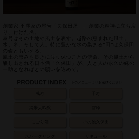
創業家 平澤家の屋号「久保田屋」。創業の精神に立ち戻
り、付けた名。
屋号はその土地や風土を表す。越路の恵まれた風土。
水、米、そして人。特に豊かな水の集まる“田”は久保田
の礎ともいえる。
風土の恵みを長きに渡り保つことの使命。その風土から
醸し出される日本酒「久保田」が、人と人の永久の縁の
一助となればとの願いを込めて。
PRODUCT INDEX
下のメニューよりお選びください
萬寿
千寿
純米大吟醸
雪峰
にごり酒
その他久保田
スパークリング
リキュール