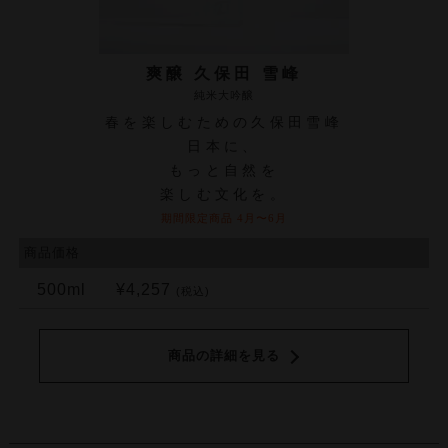
爽醸 久保田 雪峰
純米大吟醸
春を楽しむための久保田雪峰
日本に、
もっと自然を
楽しむ文化を。
期間限定商品 4月〜6月
商品価格
500ml
¥4,257
(税込)
商品の詳細を見る