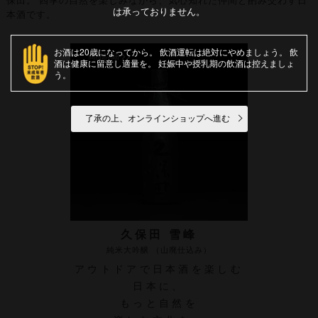
保田。
四季の自然を楽しみながら、気心知れた仲間と酌み交わす日
は承っておりません。
本酒です。
お酒は20歳になってから
飲酒運転は絶対にやめましょう
飲
酒は健康に留意し適量を
妊娠中や授乳期の飲酒は控えましょ
う
了承の上、オンラインショップへ進む
久保田 雪峰
純米大吟醸 （山廃仕込み）
アウトドアで日本酒を楽しむ
日本に、
もっと自然を