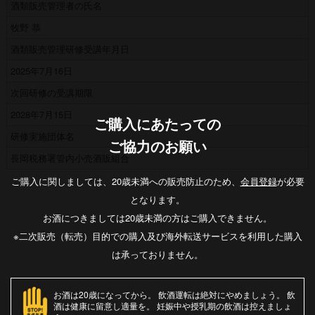
酒類販売管理者の氏名
牧野 恭
酒類販売管理研修受講年月日
2025年7月16日
次回研修の受講期限
2028年7月15日
ご購入にあたっての
研修実施団体名
ご協力のお願い
長岡税務署管内小売酒販組合
ご購入に関しましては、20歳未満への販売防止のため、
会員登録
が必要
となります。
お酒につきましては20歳未満の方はご購入できません。
※二次販売（転売）目的での購入及び海外転送サービスを利用した購入
は承っておりません。
お酒は20歳になってから
飲酒運転は絶対にやめましょう
飲
酒は健康に留意し適量を
妊娠中や授乳期の飲酒は控えましょ