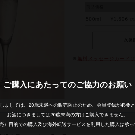
商品価格
500ml
¥1,606
(
久保
※
無料メッセージカード
ご購入にあたっての
ご協力のお願い
しましては、20歳未満への販売防止のため、
会員登録
が必要
お酒につきましては20歳未満の方はご購入できません。
転売）目的での購入及び海外転送サービスを利用した購入は承っ