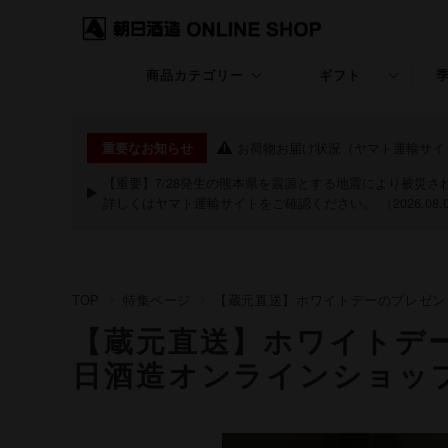
商品カテゴリー
ギフト
久保田
ギフト特集
お荷物お届け状況（ヤマト運輸サイ
重要なお知らせ
KUBOTA GIN
退職・昇進・栄転
【重要】7/28発生の熊本県を震源とする地震により被災
詳しくは
ヤマト運輸サイト
をご確認ください。 （2026.08.
朝日山
長寿のお祝い特集
洗心
お中元・夏ギフト
TOP
特集ページ
【蔵元直送】ホワイトデーのプレゼン
継
お歳暮・冬ギフト
【蔵元直送】ホワイトデ
粋
クリスマス
日酒造オンラインショッ
期間限定商品
祝20歳特集
あまざけ
バレンタイン