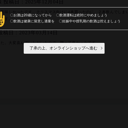
投稿日：2025年12月04日
ど美味しかったです。クリスマス向けに4本買ったのに、２本飲んでしま
お酒は20歳になってから
飲酒運転は絶対にやめましょう
います。
飲酒は健康に留意し適量を
妊娠中や授乳期の飲酒は控えましょう
様 投稿日：2023年03月14日
した。大変喜んでいただいたので、贈って良かったです。
了承の上、オンラインショップへ進む