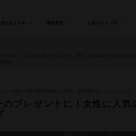
季節のおすすめ
価格帯別
お酒のタイプ別
春のお酒
～￥1,500
普通酒
ト）
夏のお酒
￥1,501～3,000
特別本醸造
された皆様に、心よりお見舞い申し上げます。現在、九州全域でお届けに遅延
03更新）
秋のお酒
￥3,001～5,000
純米
冬のお酒
￥5,001～
吟醸
トに！女性に人気の売れ筋商品をご紹介｜朝日酒造オンラインショップ
年末年始
純米吟醸
ーのプレゼントに！女性に人気
桃の節句
大吟醸
プ
純米大吟醸
リキュール