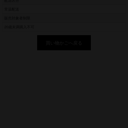
配送区分
常温配送
販売対象者制限
20歳未満購入不可
買い物かごへ戻る