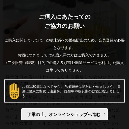
ご購入にあたっての
ご協力のお願い
ご購入に関しましては、20歳未満への販売防止のため、
会員登録
が必要
となります。
お酒につきましては20歳未満の方はご購入できません。
※二次販売（転売）目的での購入及び海外転送サービスを利用した購入
は承っておりません。
酵母は日本酒の味わいを左右する酒造りの要のひとつで
す。継の開発担当は当初、酵母自体の研究を進めるかた
お酒は20歳になってから
飲酒運転は絶対にやめましょう
飲
わら、これまでの酵母で試作を繰り返しながら 目指す味
酒は健康に留意し適量を
妊娠中や授乳期の飲酒は控えましょ
う
わいを試行錯誤していました。ある日彼は、研究中の酵
母の中に自然発生的に変異した、いつもと少し変わった
酵母を発見します。 その数は、たった5つ。化学的な処
了承の上、オンラインショップへ進む
理によって変異させた酵母の場合、目的の遺伝子以外に
も多数の変異（アルコール醗酵に大切な遺伝子などの）