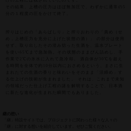
げの工程には残されていたのです。
その結果、上槽の圧力はほぼ無加圧で、わずかに通常の5
分の１程度の圧をかけて終了。
搾りはじめの「あらばしり」と搾りおわりの「責め（せ
め，上槽圧力を充分に上げた状態の酒）」 の部分は使用
せず、取り出したその澄み切った生酒を、温水プレート
を使い65℃まで急加熱。その状態のままびん詰めし、手
作業で2℃の氷水に入れて急冷却。 酒自体が30℃を超え
る時間を全体で約10分以内におさめるという、まさに生
まれたての生酒の香りと味わいをそのまま「活締め」す
る仕上げの技術が生まれました。 それは、これまで未知
の領域だった仕上げ工程の謎を解明することで、日本酒
に新たな進化が生まれた瞬間でもありました。
継の想い
「継」特設サイトでは、プロジェクトに関わった様々な人々の
「継」に対する想いを紹介しています。ぜひご覧ください。