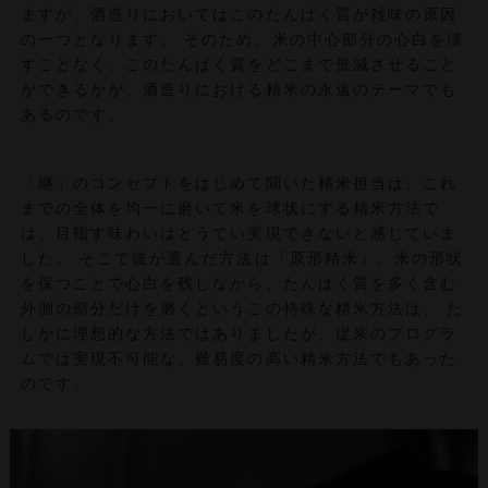
ますが、酒造りにおいてはこのたんぱく質が雑味の原因
の一つとなります。 そのため、米の中心部分の心白を壊
すことなく、このたんぱく質をどこまで低減させること
ができるかが、酒造りにおける精米の永遠のテーマでも
あるのです。
「継」のコンセプトをはじめて聞いた精米担当は、これ
までの全体を均一に磨いて米を球状にする精米方法で
は、目指す味わいはとうてい実現できないと感じていま
した。 そこで彼が選んだ方法は「原形精米」。米の形状
を保つことで心白を残しながら、たんぱく質を多く含む
外側の部分だけを磨くというこの特殊な精米方法は、 た
しかに理想的な方法ではありましたが、従来のプログラ
ムでは実現不可能な、難易度の高い精米方法でもあった
のです。