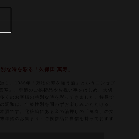
別な時を彩る「久保田 萬寿」
冠し、1986年「万物の寿を願う酒」というコンセプ
 萬寿』。季節のご挨拶品やお祝い事をはじめ、大切
多くのお客様の特別な時を彩ってきました。特長で
の調和は、年齢性別を問わずお楽しみいただける、
本酒です。化粧箱にある金の箔押しの「萬寿」の文
末年始のお集まり・ご挨拶品に自信を持っておすす