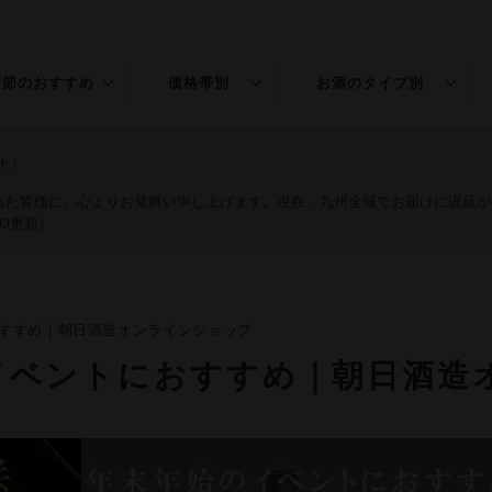
季節のおすすめ
価格帯別
お酒のタイプ別
春のお酒
～￥1,500
普通酒
ト）
夏のお酒
￥1,501～3,000
特別本醸造
された皆様に、心よりお見舞い申し上げます。現在、九州全域でお届けに遅延
03更新）
秋のお酒
￥3,001～5,000
純米
冬のお酒
￥5,001～
吟醸
すすめ｜朝日酒造オンラインショップ
年末年始
純米吟醸
イベントにおすすめ｜朝日酒造
桃の節句
大吟醸
純米大吟醸
リキュール