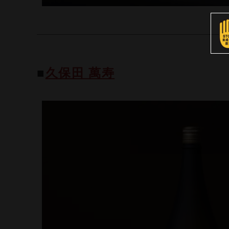
■
久保田 萬寿