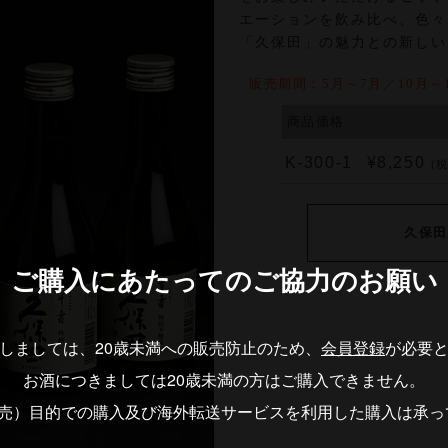
エーションを飲み比べ、色々
「久保田」の魅力との新しい
販売期間：5月～7月／10月～
商品価格
K-300-1
¥8,250
(
久保田
ご購入にあたっての
ご協力のお願い
しましては、20歳未満への販売防止のため、
会員登録
が必要
お酒につきましては20歳未満の方はご購入できません。
転売）目的での購入及び海外転送サービスを利用した購入は承っ