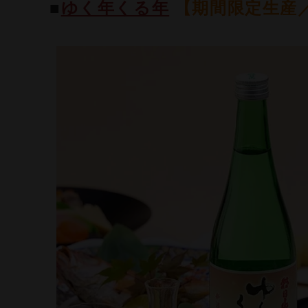
■
ゆく年くる年
【期間限定生産