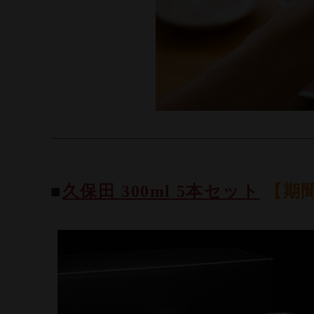
■
久保田 300ml 5本セット
【期