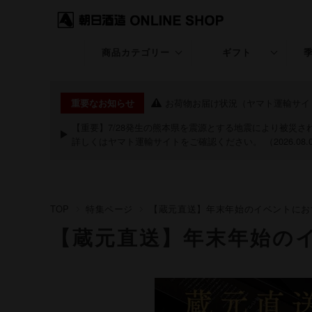
商品カテゴリー
ギフト
久保田
ギフト特集
お荷物お届け状況（ヤマト運輸サイ
重要なお知らせ
KUBOTA GIN
退職・昇進・栄転
【重要】7/28発生の熊本県を震源とする地震により被災
詳しくは
ヤマト運輸サイト
をご確認ください。 （2026.08.
朝日山
長寿のお祝い特集
洗心
お中元・夏ギフト
TOP
特集ページ
【蔵元直送】年末年始のイベントにお
継
お歳暮・冬ギフト
【蔵元直送】年末年始の
粋
クリスマス
期間限定商品
祝20歳特集
あまざけ
バレンタイン