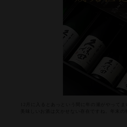
食品
ホワイトデー
選べるギフトセット
父の日
手提げ袋
酒器・グッズ
グリーティング
カード
12月に入るとあっという間に年の瀬がやって
美味しいお酒は欠かせない存在ですね。年末の