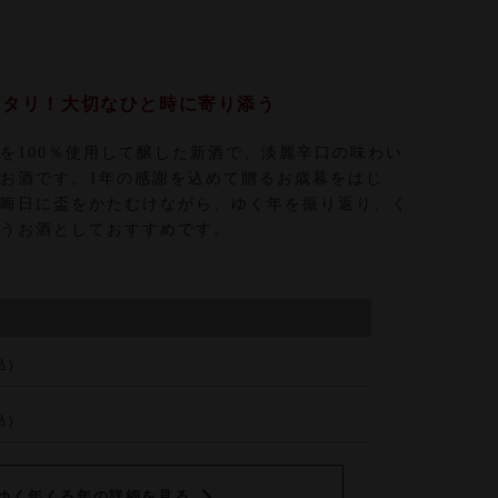
ッタリ！大切なひと時に寄り添う
を100％使用して醸した新酒で、淡麗辛口の味わい
お酒です。1年の感謝を込めて贈るお歳暮をはじ
晦日に盃をかたむけながら、ゆく年を振り返り、く
うお酒としておすすめです。
込)
込)
ゆく年くる年の詳細を見る