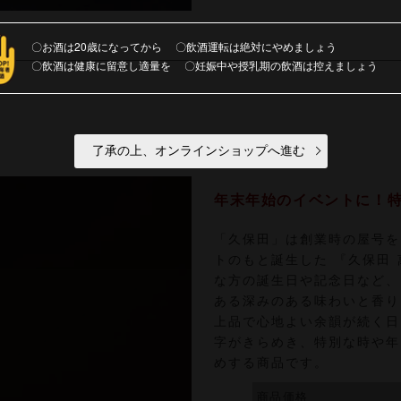
お酒は20歳になってから
飲酒運転は絶対にやめましょう
飲酒は健康に留意し適量を
妊娠中や授乳期の飲酒は控えましょう
了承の上、オンラインショップへ進む
年末年始のイベントに！特
「久保田」は創業時の屋号を
トのもと誕生した 『久保田
な方の誕生日や記念日など、
ある深みのある味わいと香り
上品で心地よい余韻が続く日
字がきらめき、特別な時や年
めする商品です。
商品価格