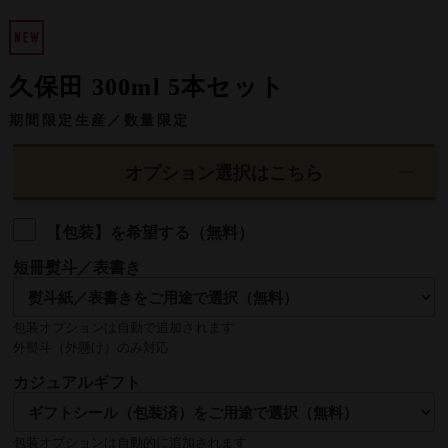
久保田 300ml 5本セット
期間限定生産／数量限定
オプション選択はこちら
【包装】を希望する（無料）
短冊熨斗／表書き
包装オプションは自動で追加されます
外熨斗（外懸け）のみ対応
名入れ
カジュアルギフト
熨斗の名入れは【贈る側】のお名前を入れるのが一般的です
包装オプションは自動的に追加されます