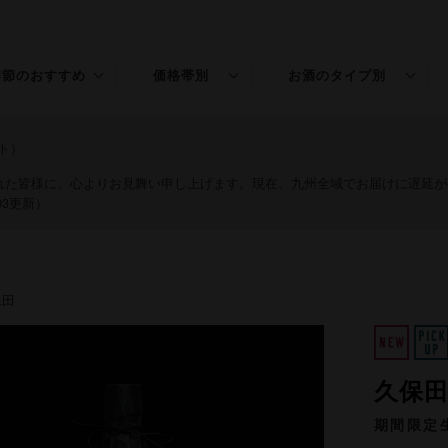
季節のおすすめ
価格帯別
お酒のタイプ別
春のお酒
〜￥1,500
普通酒
ト）
夏のお酒
￥1,501〜3,000
特別本醸造
された皆様に、心よりお見舞い申し上げます。現在、九州全域でお届けに遅延
03更新）
秋のお酒
￥3,001〜5,000
純米
冬のお酒
￥5,001〜
吟醸
保田
年末年始
純米吟醸
桃の節句
大吟醸
久保田
純米大吟醸
期間限定
リキュール