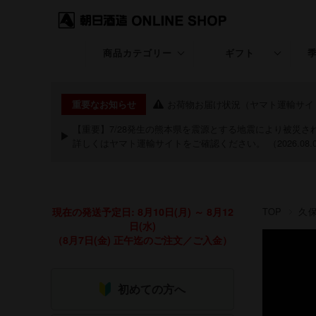
商品カテゴリー
ギフト
久保田
ギフト特集
お荷物お届け状況（ヤマト運輸サイ
重要なお知らせ
KUBOTA GIN
退職・昇進・栄転
【重要】7/28発生の熊本県を震源とする地震により被災
詳しくは
ヤマト運輸サイト
をご確認ください。 （2026.08.
朝日山
長寿のお祝い特集
洗心
お中元・夏ギフト
現在の発送予定日: 8月10日(月) ～ 8月12
TOP
久
継
お歳暮・冬ギフト
日(水)
（8月7日(金) 正午迄のご注文／ご入金）
粋
クリスマス
期間限定商品
祝20歳特集
初めての方へ
あまざけ
バレンタイン