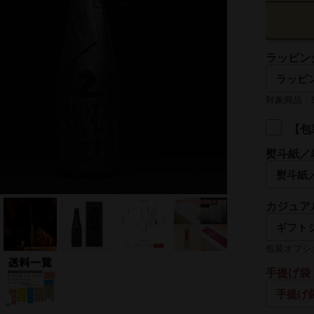
ラッピン
対象商品：50
【包
熨斗紙／
名入れ
カジュア
熨斗の名入
包装オプシ
手提げ袋