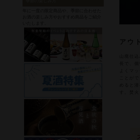
季節の楽しみ方
年に一度の限定商品や、季節に合わせた
お酒の楽しみ方やおすすめ商品をご紹介
いたします。
アウ
山廃仕込
長で、個
よくマッ
ことがで
めると潜
す。焚火