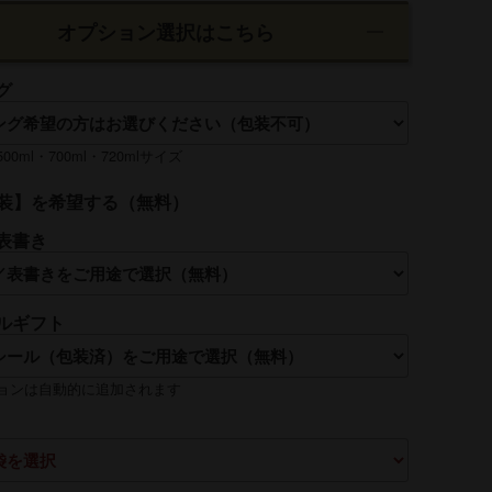
オプション選択はこちら
グ
0ml・700ml・720mlサイズ
装】を希望する（無料）
表書き
ルギフト
れは【贈る側】のお名前を入れるのが一般的です
ョンは自動的に追加されます