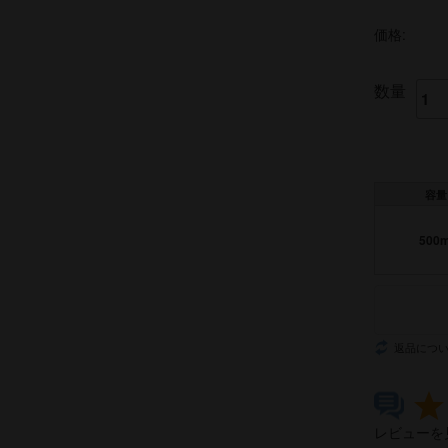
価格:
数量
容量
500m
返品につ
レビューを