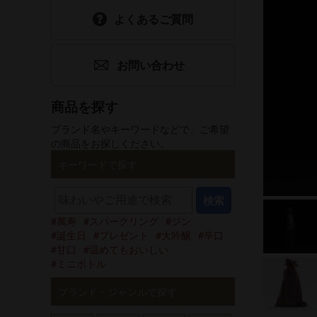
よくあるご質問
食品
ホワイトデー
選べるギフトセット
父の日
お問い合わせ
手提げ袋
商品を探す
酒器・グッズ
ブランド名やキーワードなどで、ご希望
の商品をお探しください。
グリーティング
キーワードで探す
カード
検索
萬寿
スパークリング
ジン
誕生日
プレゼント
大吟醸
辛口
甘口
温めてもおいしい
ミニボトル
ブランド・ジャンルで探す