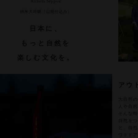
Kubota Seppou
純米大吟醸（山廃仕込み）
日本に、
もっと自然を
楽しむ文化を。
アウ
大自然
人や自
そんな
自然を
と、自
ウトド