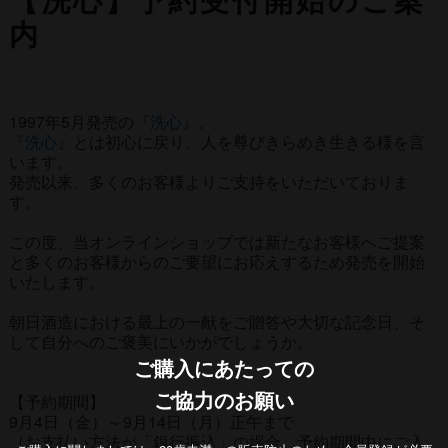
【洗心】予約受付開始のご案
内
1997年5月発売の『
洗心
』。
『
洗心
』とは初心に戻り、人を尊びきらめき生きる様を言
います。
発売以来、多くのお客様よりご支持をいただいておりま
す。
この度、当オンラインショップでは新たなお客様へご提案
と多くのお客様からのご要望にお応えするため発売を開始
いたします。
朝日酒造における最上の一献をご贈答や大切な記念日、そ
して自分へのご褒美にいかがでしょうか。
ご購入にあたっての
【予約期間】
ご協力のお願い
9月4日（金）～9月14日（月）正午まで
（お支払い方法が「銀行振込」の場合、予約期間中にご入