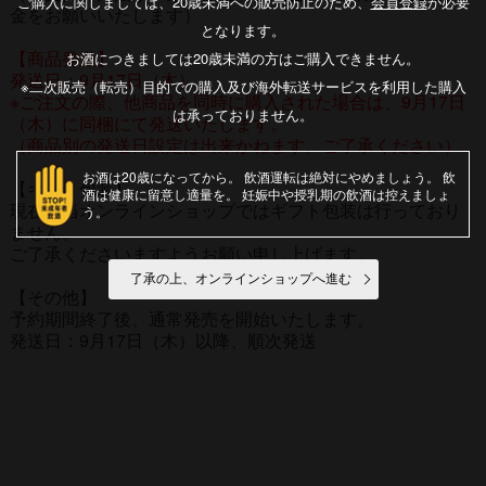
ご購入に関しましては、20歳未満への販売防止のため、
会員登録
が必要
金をお願いいたします）
となります。
【商品発送】
お酒につきましては20歳未満の方はご購入できません。
発送日：9月17日（木）
※二次販売（転売）目的での購入及び海外転送サービスを利用した購入
※ご注文の際、他商品を同時に購入された場合は、9月17日
は承っておりません。
（木）に同梱にて発送いたします。
（商品別の発送日設定は出来かねます。ご了承ください）
お酒は20歳になってから
飲酒運転は絶対にやめましょう
飲
【ギフト包装】
酒は健康に留意し適量を
妊娠中や授乳期の飲酒は控えましょ
現在、当オンラインショップではギフト包装は行っており
う
ません。
ご了承くださいますようお願い申し上げます。
了承の上、オンラインショップへ進む
【その他】
予約期間終了後、通常発売を開始いたします。
発送日：9月17日（木）以降、順次発送