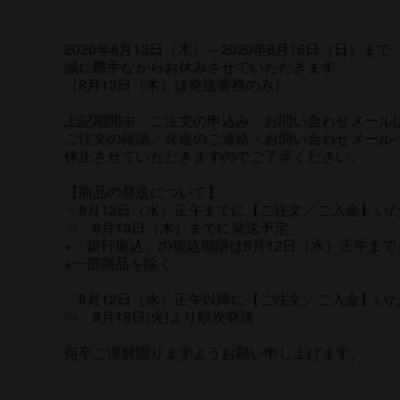
食品
ホワイトデー
2020年8月13日（木）～2020年8月16日（日）まで
誠に勝手ながらお休みさせていただきます。
選べるギフトセット
父の日
（8月13日（木）は発送業務のみ）
手提げ袋
上記期間中、ご注文の申込み、お問い合わせメール
ご注文の確認・発送のご連絡・お問い合わせメール
酒器・グッズ
休止させていただきますのでご了承ください。
グリーティング
【商品の発送について】
・8月12日（水）正午までに【ご注文／ご入金】い
カード
⇒ 8月13日（木）までに発送予定
※「銀行振込」の振込期限は8月12日（水）正午ま
※一部商品を除く
・8月12日（水）正午以降に【ご注文／ご入金】い
⇒ 8月18日(火)より順次発送
何卒ご理解賜りますようお願い申し上げます。