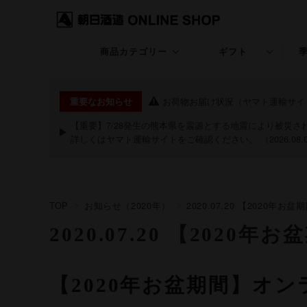
商品カテゴリー
ギフト
久保田
ギフト特集
お荷物お届け状況（ヤマト運輸サイ
重要なお知らせ
KUBOTA GIN
退職・昇進・栄転
【重要】7/28発生の熊本県を震源とする地震により被災
詳しくは
ヤマト運輸サイト
をご確認ください。 （2026.08.
朝日山
長寿のお祝い特集
洗心
お中元・夏ギフト
TOP
お知らせ（2020年）
2020.07.20 【202
継
お歳暮・冬ギフト
2020.07.20 【20
粋
クリスマス
期間限定商品
祝20歳特集
【2020年お盆期間】オ
あまざけ
バレンタイン