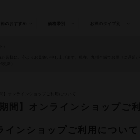
季節のおすすめ
価格帯別
お酒のタイプ別
春のお酒
～￥1,500
普通酒
ト）
夏のお酒
￥1,501～3,000
特別本醸造
された皆様に、心よりお見舞い申し上げます。現在、九州全域でお届けに遅延
03更新）
秋のお酒
￥3,001～5,000
純米
冬のお酒
￥5,001～
吟醸
0年お盆期間】オンラインショップご利用について
年末年始
純米吟醸
20年お盆期間】オンラインショップ
桃の節句
大吟醸
純米大吟醸
ンラインショップご利用について
リキュール