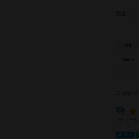
数量
容量
700ml
返品につ
レビューを