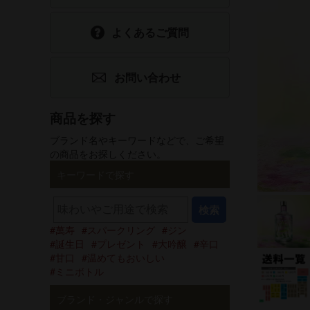
食品
ホワイトデー
よくあるご質問
選べるギフトセット
父の日
お問い合わせ
手提げ袋
酒器・グッズ
商品を探す
ブランド名やキーワードなどで、ご希望
グリーティング
の商品をお探しください。
カード
キーワードで探す
検索
萬寿
スパークリング
ジン
誕生日
プレゼント
大吟醸
辛口
甘口
温めてもおいしい
ミニボトル
ブランド・ジャンルで探す