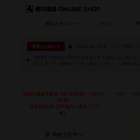
商品カテゴリー
ギフト
久保田
ギフト特集
お荷物お届け状況（ヤマト運輸サイ
重要なお知らせ
KUBOTA GIN
退職・昇進・栄転
【重要】7/28発生の熊本県を震源とする地震により被災
詳しくは
ヤマト運輸サイト
をご確認ください。 （2026.08.
朝日山
長寿のお祝い特集
洗心
お中元・夏ギフト
現在の発送予定日: 8月12日(水) ～ 8月13
TOP
KU
継
お歳暮・冬ギフト
日(木)
（8月10日(月) 正午迄のご注文／ご入
粋
クリスマス
金）
期間限定商品
祝20歳特集
初めての方へ
あまざけ
バレンタイン