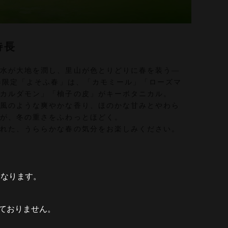
特長
の水が大地を潤し、里山が色とりどりに春を装う―
年春限定「よそふ春」は、「カモミール」「ローズマ
「カルダモン」「柚子の皮」がキーボタニカル。
る風のような爽やかな香り、ほのかな甘みとやわら
韻が、冬の重さをふわっとほどく。
訪れた、うららかな春の気分をお楽しみください。
となります。
ておりません。