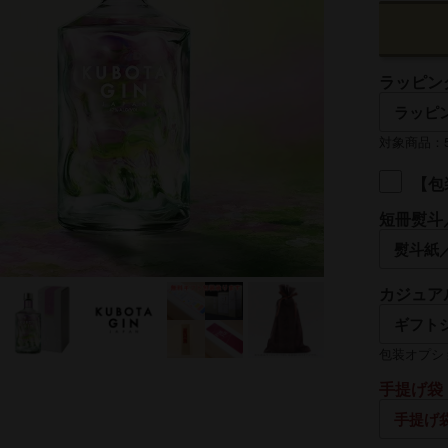
ラッピン
対象商品：50
【包
短冊熨斗
名入れ
カジュア
熨斗の名入
包装オプシ
手提げ袋