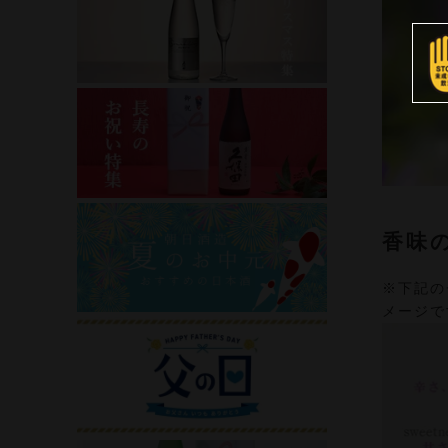
香味
※下記の
メージで