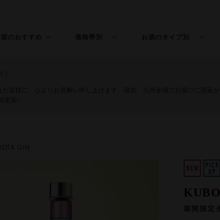
季節のおすすめ
価格帯別
お酒のタイプ別
春のお酒
〜￥1,500
普通酒
ト）
夏のお酒
￥1,501〜3,000
特別本醸造
された皆様に、心よりお見舞い申し上げます。現在、九州全域でお届けに遅延
03更新）
秋のお酒
￥3,001〜5,000
純米
冬のお酒
￥5,001〜
吟醸
BOTA GIN
年末年始
純米吟醸
桃の節句
大吟醸
KUBO
純米大吟醸
期間限定
リキュール