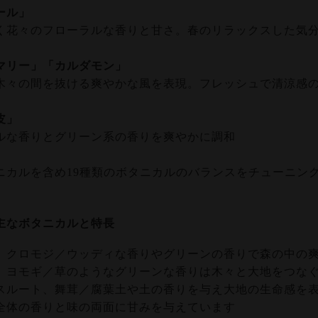
ール」
く花々のフローラルな香りと甘さ。春のリラックスした気
マリー」「カルダモン」
木々の間を抜ける爽やかな風を表現。フレッシュで清涼感
皮」
ルな香りとグリーン系の香りを爽やかに調和
ニカルを含め19種類のボタニカルのバランスをチューニン
主なボタニカルと特長
、クロモジ／ウッディな香りやグリーンの香りで森の中の
、ヨモギ／草のようなグリーンな香りは木々と大地をつな
スルート、舞茸／腐葉土や土の香りを与え大地の生命感を
全体の香りと味の両面に甘みを与えています