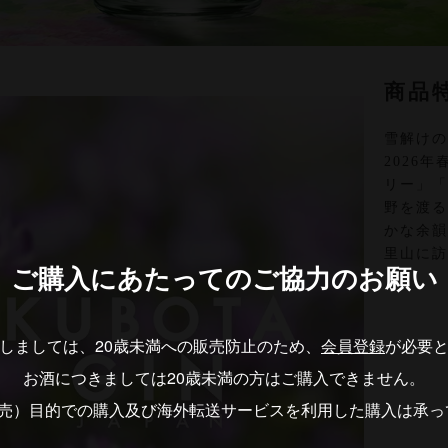
商品
雪解け
2026
リー」
野を渡
かな余
里山に
ご購入にあたっての
ご協力のお願い
しましては、20歳未満への販売防止のため、
会員登録
が必要
お酒につきましては20歳未満の方はご購入できません。
転売）目的での購入及び海外転送サービスを利用した購入は承っ