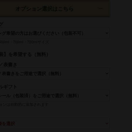
オプション選択はこちら
グ
0ml・700ml・720mlサイズ
装】を希望する（無料）
／表書き
ルギフト
れは【贈る側】のお名前を入れるのが一般的です
ョンは自動的に追加されます