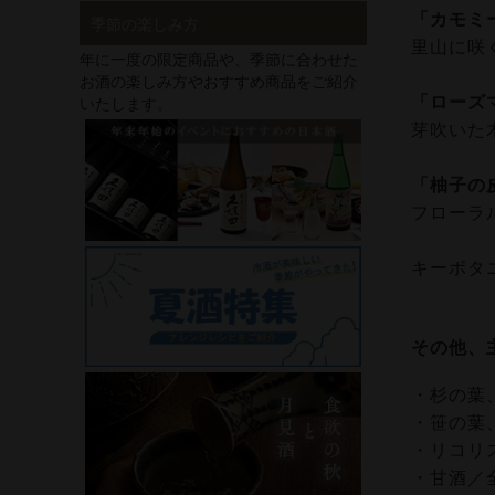
「カモミ
季節の楽しみ方
里山に咲
年に一度の限定商品や、季節に合わせた
お酒の楽しみ方やおすすめ商品をご紹介
いたします。
「ローズ
芽吹いた
「柚子の
フローラ
キーボタ
その他、
・杉の葉
・笹の葉
・リコリ
・甘酒／