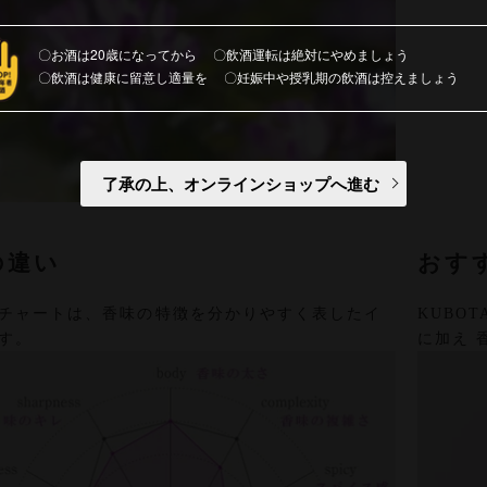
お酒は20歳になってから
飲酒運転は絶対にやめましょう
飲酒は健康に留意し適量を
妊娠中や授乳期の飲酒は控えましょう
了承の上、オンラインショップへ進む
の違い
おす
チャートは、香味の特徴を分かりやすく表したイ
KUBO
す。
に加え 