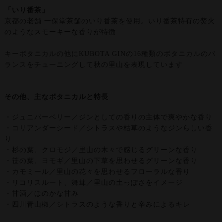
「いり番茶」
京都の老舗 一保堂茶舗のいり番茶を使用。いり番茶特有の焚火
のようなスモーキーな香りが特徴
キーボタニカルの他にKUBOTA GINの16種類のボタニカルのバ
ランスをチューニングして秋の里山を表現しています
その他、主なボタニカルと特長
・ジュニパーベリー／ジンとしての香りの主体で爽やかな香り
・コリアンダーシード／シトラスや枯草のようなジンらしい香
り
・杉の葉、クロモジ／里山の木々で感じるグリーンな香り
・笹の葉、ヨモギ／里山の下草を思わせるグリーンな香り
・カモミール／里山の花々を思わせるフローラルな香り
・リコリスルート、舞茸／里山の土っぽさをイメージ
・甘酒／ほのかな甘み
・四川青山椒／シトラスのような香りと辛みによるキレ