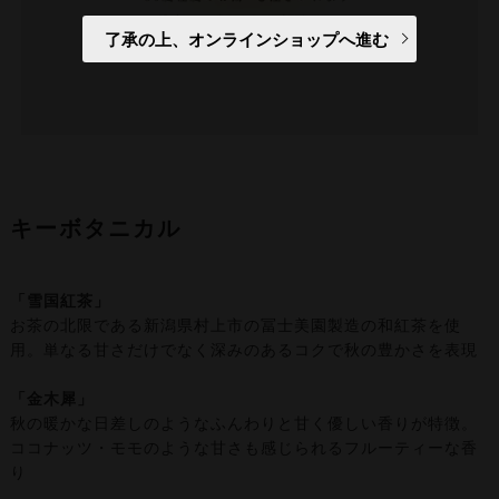
了承の上、オンラインショップへ進む
キーボタニカル
「雪国紅茶」
お茶の北限である新潟県村上市の冨士美園製造の和紅茶を使
用。単なる甘さだけでなく深みのあるコクで秋の豊かさを表現
「金木犀」
秋の暖かな日差しのようなふんわりと甘く優しい香りが特徴。
ココナッツ・モモのような甘さも感じられるフルーティーな香
り