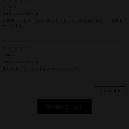
りこ爺 様
投稿日：2025年09月16日
久保田ジンより、味わい深く香りもふくよかな感じがして、美味し
かったです。
Kenzo 様
投稿日：2025年49月26日
香りがよくて、とても飲みやすいジンです。
買い物かごへ戻る