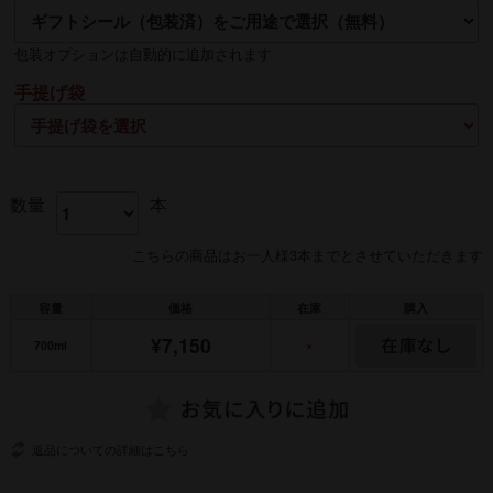
熨斗の名入れは【贈る側】のお名前を入れるのが一般的です
包装オプションは自動的に追加されます
手提げ袋
数量
本
こちらの商品はお一人様3本までとさせていただきます
容量
価格
在庫
購入
¥7,150
700ml
×
返品についての詳細はこちら