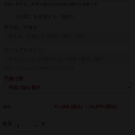
包装／熨斗をご希望の場合は化粧箱の選択が必要です
【包装】を希望する（無料）
熨斗紙／表書き
名入れ
カジュアルギフト
熨斗の名入れは【贈る側】のお名前を入れるのが一般的です
包装オプションは自動的に追加されます
手提げ袋
¥1,408
(税込)
¥2,970
(税込)
価格:
～
数量
本