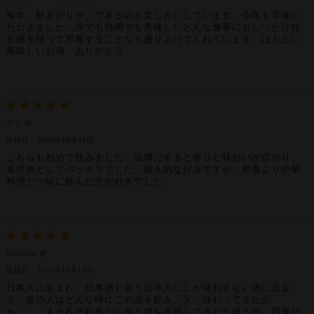
毎年 秋あがりが、できるのを楽しみにしています。今年も早速い
ただきました。冷でも熱燗でも美味しいどんな食事にもしっかり存
在感を持って邪魔することなく盛り上げてくれています。ほんとに
美味しいお酒 ありがとう
マツ 様
投稿日：2023年10月23日
こちらも初めて飲みました。温燗にすると香りと味わいが広がり、
食中酒としてバッチリでした。個人的な好みですが、和食より中華
料理と一緒に飲んだ方が好きでした
NineStar 様
投稿日：2022年10月14日
日本人に生まれ、日本酒と言う日本人にしか味わえない酒に出会
え、昔の人はどんな時にこの酒を飲み、又、味わってきたの
か・・・人それぞれ風土に合う酒を表現してきたと思うが、四季が