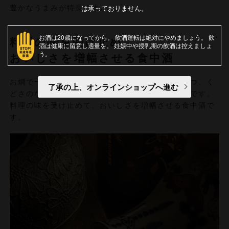
は承っておりません。
豊かなうまみが特長です。
お酒は20歳になってから
飲酒運転は絶対にやめましょう
飲
料理の味を受け止め、
酒は健康に留意し適量を
妊娠中や授乳期の飲酒は控えましょ
う
おいしさを増幅させる食中酒
お燗で一層映えるように香りはわずかにもたせつつ、く
了承の上、オンラインショップへ進む
どさのない味わいに仕上げることで冷酒にも最適です。
料理の味を受け止めて、おいしさを増幅させる食中酒で
す。