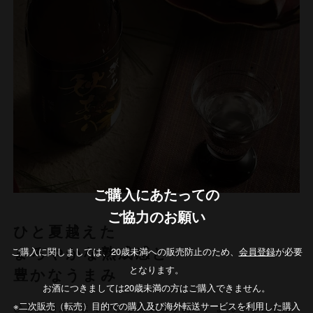
ご購入にあたっての
ご協力のお願い
ひと夏越えた
ご購入に関しましては、20歳未満への販売防止のため、
会員登録
が必要
まろやかな熟成感と
となります。
豊かなうまみ
お酒につきましては20歳未満の方はご購入できません。
※二次販売（転売）目的での購入及び海外転送サービスを利用した購入
ひと夏越えたまろやかな熟成感があり、まんまるとした