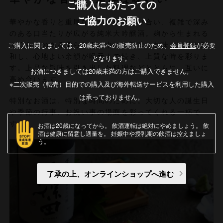
ご購入にあたっての
ご協力のお願い
華やかな香りと重厚な味わいが重なり合い、複雑で深み
のある口当たりが広がる純米大吟醸酒。麹から生まれる
ご購入に関しましては、20歳未満への販売防止のため、
会員登録
が必要
ふくらみのある柔らかさの中に、旨味・甘味・酸味が調
和し、心地よい余韻が喉元まで続き、上質な時を彩りま
となります。
す。上品な旨味を引き出した料理などとともに、互いに
お酒につきましては20歳未満の方はご購入できません。
高め合います。
※二次販売（転売）目的での購入及び海外転送サービスを利用した購入
は承っておりません。
特別なお酒は、特別な時間のために。大切な人の誕生日
や季節の行事、お祝い事の場面を彩ってくれる一杯で
す。
お酒は20歳になってから
飲酒運転は絶対にやめましょう
飲
酒は健康に留意し適量を
妊娠中や授乳期の飲酒は控えましょ
う
了承の上、オンラインショップへ進む