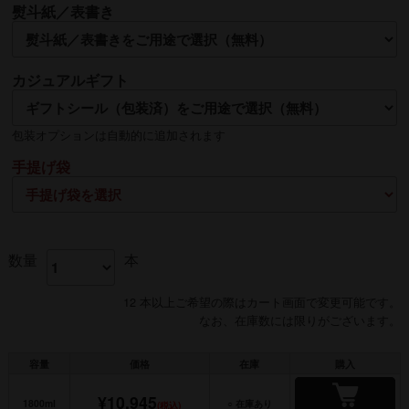
熨斗紙／表書き
名入れ
カジュアルギフト
熨斗の名入れは【贈る側】のお名前を入れるのが一般的です
包装オプションは自動的に追加されます
手提げ袋
数量
本
12 本以上ご希望の際はカート画面で変更可能です。
なお、在庫数には限りがございます。
容量
価格
在庫
購入
¥10,945
1800ml
○ 在庫あり
(税込)