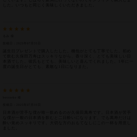
しています。しばらく新潟に行ってないのでオンラインで購入しま
した。いつもと同じく美味しくいただきました。
るみ 様
投稿日：2025年07月31日
誕生日プレゼントで購入したした。梱包がとても丁寧でした。初め
て飲む久保田万寿はスッキリながら、香り深く、とても美味しい日
本酒でした。彼氏もとても、美味しいと喜んでくれました。1年に一
度の誕生日がとても、素敵な1日になりまた。
bossneko 様
投稿日：2025年07月31日
日本酒が苦手な僕が唯一飲めるのが久保田萬寿です。日本酒が苦手
な僕が一般の日本酒を飲むと二日酔いになります。でも萬寿だけは
酔い覚めスッキリです。大切な方のおもてなしにこの一杯を用意し
ました。