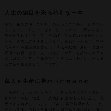
人生の節目を彩る特別な一本
酒米、精米方法、自社酵母の三つにこだわった醸造を行
うことで、これまでになかったエレガントで深みのある
酒が誕生しました。口に含めば、存在感のある味わいな
がら、後味は透き通るようなキレを感じられます。特別
な時を彩る重層的な香りは、就職や結婚、新築、昇進や
還暦のお祝いなど、人生のなかで幾重にも訪れる節目や
記念日にどうぞ。至高のひとときにふさわしい、朝日酒
造の技を集結させた一本です。
蔵人も生産に携わった五百万石
「酒造りは、米づくりから」。そんな考えのもと農醸一
貫を掲げる朝日酒造は、農地所有適格法人を設立し、理
想の米を追求しています。「萬寿 自社酵母仕込」には、
蔵人も生産に携わった新潟県長岡市越路地域産の「五百