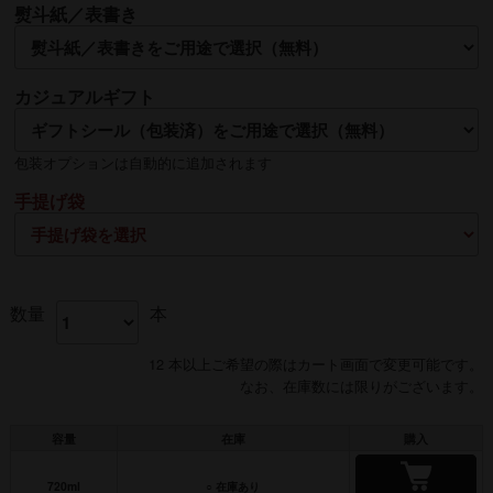
熨斗紙／表書き
名入れ
カジュアルギフト
熨斗の名入れは【贈る側】のお名前を入れるのが一般的です
包装オプションは自動的に追加されます
手提げ袋
数量
本
12 本以上ご希望の際はカート画面で変更可能です。
なお、在庫数には限りがございます。
容量
在庫
購入
720ml
○ 在庫あり