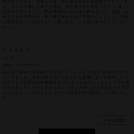
気でセンス良く、包装も完璧。熨斗紙の字体も期待通りでした。更
に、ビニール袋に入れての梱包、過剰過ぎない宣伝（チラシ1枚）に
は頭が下がりました。配送希望日にも正確に届きました。勿論、お
相手にも大変喜ばれ、良い贈り物が出来て安堵いたしました。今後
も利用させていただきたいと思います。この度はありがとうござい
ました。
のぎ 様
投稿日：2025年03月28日
椿山荘の錦水で久保田アフタヌーンティーに2年前と今年行かせてい
ただきました。今年の飲み比べではどれも食事にあって美味しかっ
たのですが万寿の自社酵母仕込みが まろやかでスッキリして日本酒
好きの娘と行ったのですが お互いに飲んだ時に顔を見合わせて 美味
しいのひとことが出ましたですので是非自宅で飲みたくて買いまし
た