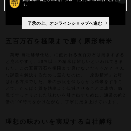
う
了承の上、オンラインショップへ進む
五百万石を極限まで磨く原形精米
「萬寿 自社酵母仕込」に使われる五百万石は磨きすぎる
と崩れやすく、50％以上の精米は難しいといわれてきま
した。この五百万石を極限まで磨けないだろうか？ そん
な課題を解決するために選んだのは、「原形精米」と呼
ばれる方法でした。米の形状を保ちながら精米をするこ
とで、たんぱく質を効率よく低減させることに成功。綺
麗ですっきりとした味わいを引き出すために、通常の約2
倍の100時間をかけながら、丁寧に磨き上げています。
理想の味わいを実現する自社酵母