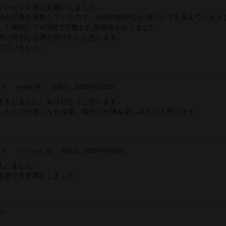
プレゼント用にお願いしました。
日山百寿を愛飲しているので、今回の特別なお酒にとても喜んでくれま
しく堪能して4日間で完飲した旨連絡がありました。
時に特別なお酒を贈りたいと思います。
ございました。
forever 様
投稿日：2022年05月22日
きましました。ありがとうございます。
したものが無くなり次第、御社のお酒を楽しみたいと思います。
パパちゃん 様
投稿日：2022年05月02日
入しました。
る酒で大変満足しました。
件）