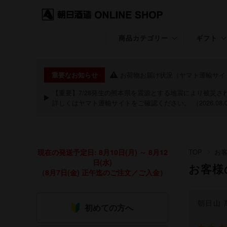
商品カテゴリー
ギフト
久保田
ギフト特集
お荷物お届け状況（ヤマト運輸サイ
重要なお知らせ
KUBOTA GIN
退職・昇
【重要】7/28発生の熊本県を震源とする地震により被災
進・栄転
詳しくは
ヤマト運輸サイト
をご確認ください。 （2026.08.
朝日山
長寿のお祝
洗心
い特集
現在の発送予定日: 8月10日(月) ～ 8月12
TOP
お客
継
お中元・夏
日(水)
ギフト
お客様
（8月7日(金) 正午迄のご注文／ご入金）
粋
お歳暮・冬
期間限定商品
ギフト
朝日山 
初めての方へ
あまざけ
クリスマス