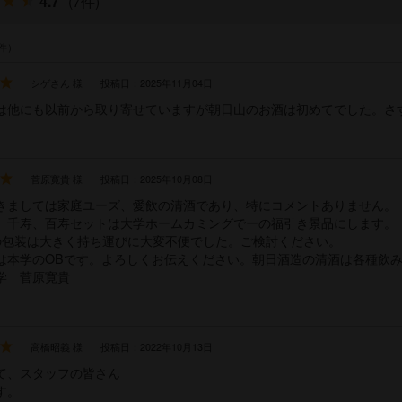
4.7
(7件)
件）
シゲさん 様
投稿日：2025年11月04日
は他にも以前から取り寄せていますが朝日山のお酒は初めてでした。さ
菅原寛貴 様
投稿日：2025年10月08日
きましては家庭ユーズ、愛飲の清酒であり、特にコメントありません。
、千寿、百寿セットは大学ホームカミングでーの福引き景品にします。
の包装は大きく持ち運びに大変不便でした。ご検討ください。
は本学のOBです。よろしくお伝えください。朝日酒造の清酒は各種飲
学 菅原寛貴
高橋昭義 様
投稿日：2022年10月13日
て、スタッフの皆さん
す。