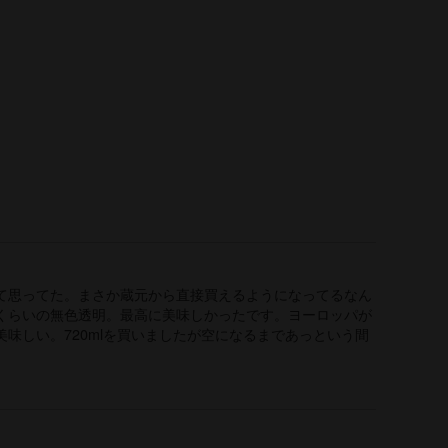
て思ってた。まさか蔵元から直接買えるようになってるなん
くらいの無色透明。最高に美味しかったです。ヨーロッパが
味しい。720mlを買いましたが空になるまであっという間