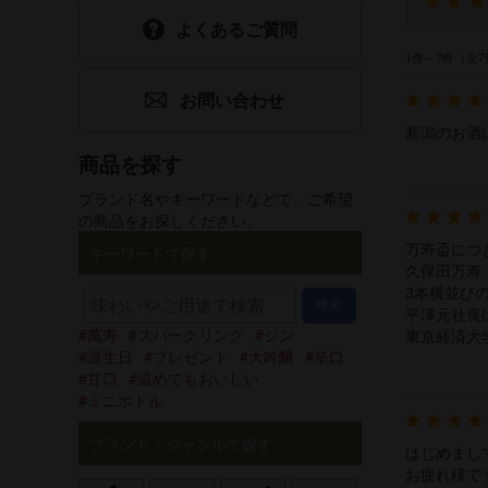
よくあるご質問
食品
祝20歳特集
1件～7件（全7
選べるギフトセット
バレンタイ
お問い合わせ
ン
新潟のお酒
手提げ袋
ホワイトデ
商品を探す
酒器・グッズ
ー
ブランド名やキーワードなどで、ご希望
の商品をお探しください。
グリーティング
父の日
万寿盃につ
キーワードで探す
カード
久保田万寿
3本横並び
検索
平澤元社長
萬寿
スパークリング
ジン
東京経済大
誕生日
プレゼント
大吟醸
辛口
甘口
温めてもおいしい
ミニボトル
ブランド・ジャンルで探す
はじめまし
お疲れ様で