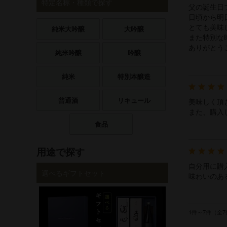
特定名称・種類で探す
父の誕生日
日頃から明
とても美味
純米大吟醸
大吟醸
また特別な
ありがとう
純米吟醸
吟醸
純米
特別本醸造
普通酒
リキュール
美味しく頂
また、購入
食品
用途で探す
自分用に購
選べるギフトセット
味わいのあ
1件～7件（全7