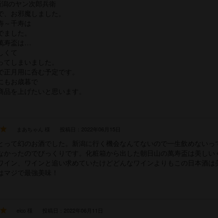
M新潟のヤン次郎兵衛
で、お邪魔しました。
寿～千寿は
でました。
萬寿盃は…
しくて
ってしまいました。
で正月用に呑む予定です。
にもお歳暮で
商品を上げたいと思います。
まあちゃん 様
投稿日：2022年06月15日
とって幻のお酒でした。新潟に行く機会なんてないので一生飲めないっ
なかったのでびっくりです。化粧箱から出した朝日山の萬寿盃は美しい
ワイン、ワインと追い求めていたけどどんなワインよりもこの日本酒は美
はマジで最強美味！
eico 様
投稿日：2022年06月11日