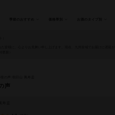
季節のおすすめ
価格帯別
お酒のタイプ別
春のお酒
～￥1,500
普通酒
ト）
夏のお酒
￥1,501～
特別本醸造
された皆様に、心よりお見舞い申し上げます。現在、九州全域でお届けに遅延
3,000
03更新）
秋のお酒
純米
￥3,001～
冬のお酒
吟醸
5,000
様の声:朝日山 萬寿盃
年末年始
純米吟醸
￥5,001～
の声
桃の節句
大吟醸
純米大吟醸
萬寿盃
リキュール