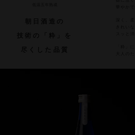
器に注
低温五年熟成
華やか
朝日酒造の
深く、
きれい
スッと
技術の「粋」を
「粋」
尽くした品質
大人の