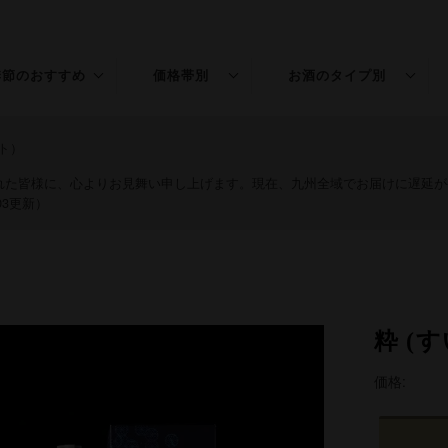
季節のおすすめ
価格帯別
お酒のタイプ別
春のお酒
〜￥1,500
普通酒
ト）
夏のお酒
￥1,501〜3,000
特別本醸造
された皆様に、心よりお見舞い申し上げます。現在、九州全域でお届けに遅延
03更新）
秋のお酒
￥3,001〜5,000
純米
冬のお酒
￥5,001〜
吟醸
年末年始
純米吟醸
粋 (
桃の節句
大吟醸
価格:
純米大吟醸
リキュール