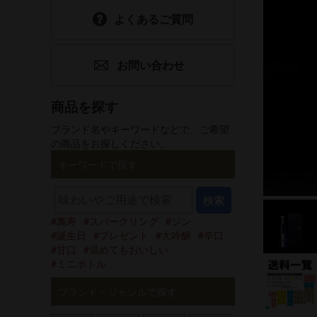
よくあるご質問
食品
ホワイトデー
選べるギフトセット
父の日
お問い合わせ
手提げ袋
商品を探す
酒器・グッズ
ブランド名やキーワードなどで、ご希望
の商品をお探しください。
グリーティング
キーワードで探す
カード
検索
萬寿
スパークリング
ジン
誕生日
プレゼント
大吟醸
辛口
甘口
温めてもおいしい
ミニボトル
ブランド・ジャンルで探す