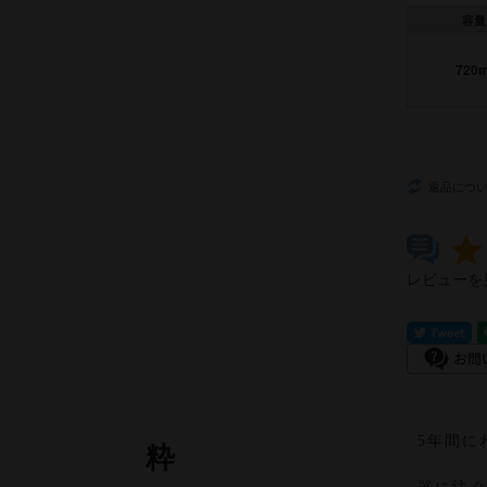
容量
720m
返品につ
レビューを
5年間に
粋