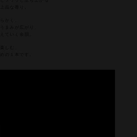
ぐとフワッと立ち上がる
で上品な香り。
柔らかく、
なうまみが広がり、
消えていく余韻。
に楽しむ、
ための１本です。