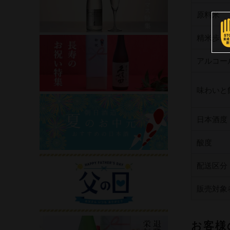
原料米
精米歩合
アルコー
味わいと
日本酒度
酸度
配送区分
販売対象
お客様