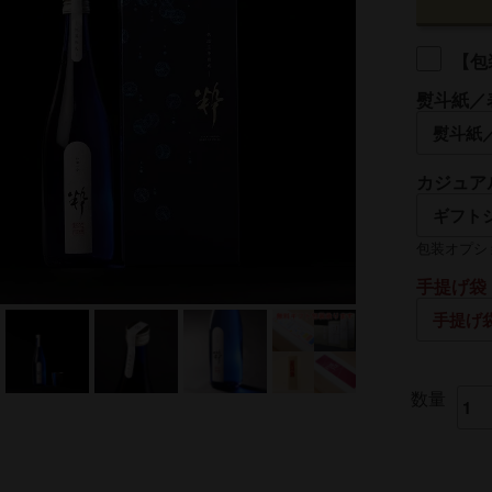
【包
熨斗紙／
名入れ
カジュア
熨斗の名入
包装オプシ
手提げ袋
数量