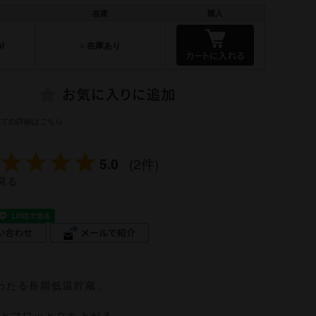
在庫
購入
l
○ 在庫あり
いての詳細はこちら
5.0
(2件)
見る
わたる長期低温貯蔵。