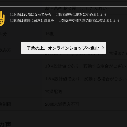
新潟県産 越淡麗 （こしたんれい）
お酒は20歳になってから
飲酒運転は絶対にやめましょう
飲酒は健康に留意し適量を
妊娠中や授乳期の飲酒は控えましょう
35%
ル分
16度
やや辛口、香りの良いタイプ
了承の上、オンラインショップへ進む
飲み方
20度前後がおすすめの温度です。常温ま
±0 ※設計値であり、変動する場合がござい
1.5 ※設計値であり、変動する場合がござ
常温配送
者制限
20歳未満購入不可
の声