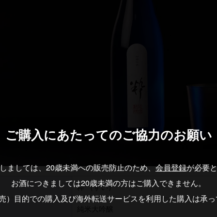
ご購入にあたっての
ご協力のお願い
しましては、20歳未満への販売防止のため、
会員登録
が必要
お酒につきましては20歳未満の方はご購入できません。
粋 （すい）
転売）目的での購入及び海外転送サービスを利用した購入は承っ
純米大吟醸