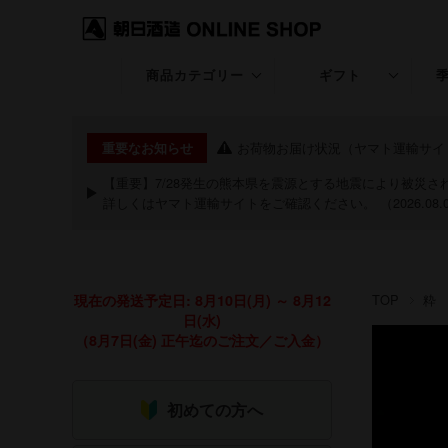
商品カテゴリー
ギフト
久保田
ギフト特集
お荷物お届け状況（ヤマト運輸サイ
重要なお知らせ
KUBOTA GIN
退職・昇進・栄転
【重要】7/28発生の熊本県を震源とする地震により被災
詳しくは
ヤマト運輸サイト
をご確認ください。 （2026.08.
朝日山
長寿のお祝い特集
洗心
お中元・夏ギフト
現在の発送予定日: 8月10日(月) ～ 8月12
TOP
粋
継
お歳暮・冬ギフト
日(水)
（8月7日(金) 正午迄のご注文／ご入金）
粋
クリスマス
期間限定商品
祝20歳特集
初めての方へ
あまざけ
バレンタイン