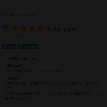
返品についての詳細はこちら
4.8
(68件)
レビューを見る
---▼配送について▼---
【配送会社】
ヤマト運輸株式会社（クール便にて発送）
【注意点】
天候や自然災害、交通規制等により集配遅延が発生する場合がござい
ます。
お客様にはご迷惑をお掛けいたしますが、何卒ご理解賜りますようお
願い申し上げます。