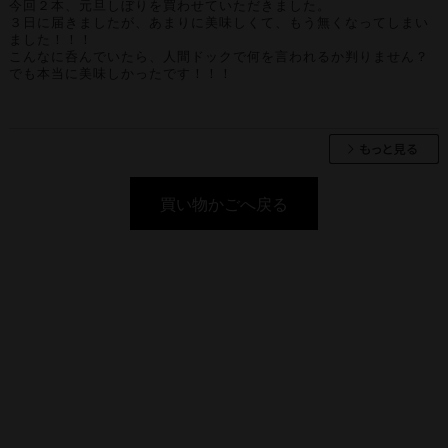
今回２本、元旦しぼりを買わせていただきました。
３日に届きましたが、あまりに美味しくて、もう無くなってしまい
ました！！！
こんなに呑んでいたら、人間ドックで何を言われるか判りません？
でも本当に美味しかったです！！！
買い物かごへ戻る