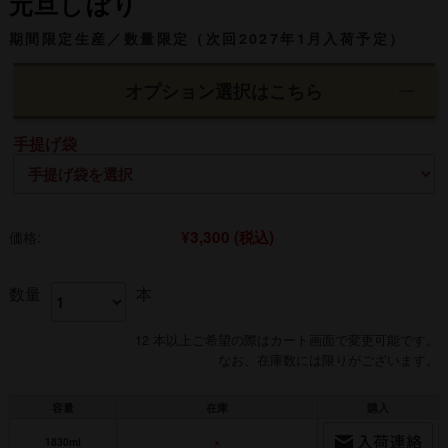
元旦しぼり
期間限定生産／数量限定（次回2027年1月入荷予定）
オプション選択はこちら
手提げ袋
¥3,300
(税込)
価格:
数量
本
12 本以上ご希望の際はカート画面で変更可能です。
なお、在庫数には限りがございます。
容量
在庫
購入
1830ml
×