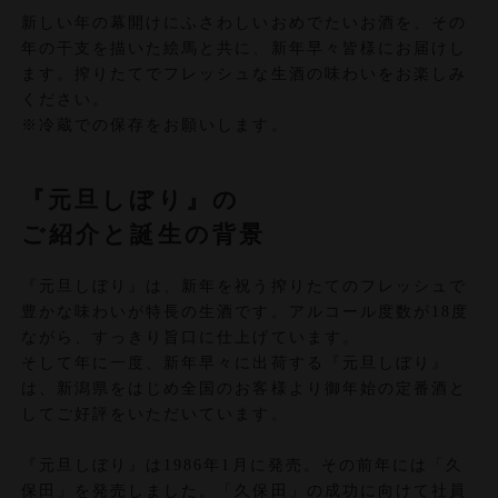
新しい年の幕開けにふさわしいおめでたいお酒を、その
年の干支を描いた絵馬と共に、新年早々皆様にお届けし
ます。搾りたてでフレッシュな生酒の味わいをお楽しみ
ください。
※冷蔵での保存をお願いします。
『元旦しぼり』の
ご紹介と誕生の背景
『元旦しぼり』は、新年を祝う搾りたてのフレッシュで
豊かな味わいが特長の生酒です。アルコール度数が18度
ながら、すっきり旨口に仕上げています。
そして年に一度、新年早々に出荷する『元旦しぼり』
は、新潟県をはじめ全国のお客様より御年始の定番酒と
してご好評をいただいています。
『元旦しぼり』は1986年1月に発売。その前年には「久
保田」を発売しました。「久保田」の成功に向けて社員