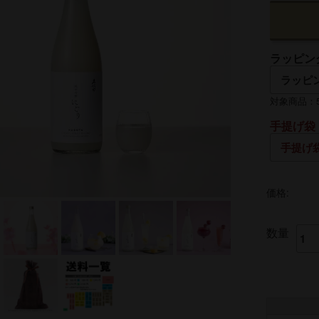
ラッピン
対象商品：50
手提げ袋
価格:
数量