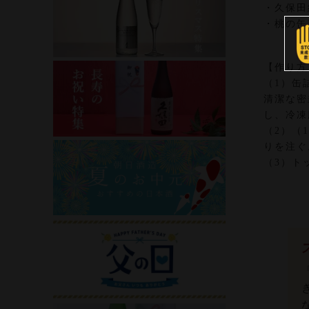
・久保田
・桃の缶
【作り方
（1）缶
清潔な密
し、冷凍
（2）（
りを注ぐ
（3）ト