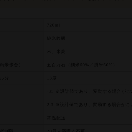
720ml
純米吟醸
米、米麹
精米歩合）
五百万石（麹米60%／掛米60%）
ル分
13度
-35 ※設計値であり、変動する場合が
2.3 ※設計値であり、変動する場合が
常温配送
者制限
20歳未満購入不可