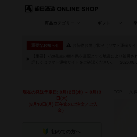
商品カテゴリー
ギフト
久保田
ギフト特集
お荷物お届け状況（ヤマト運輸サイ
重要なお知らせ
KUBOTA GIN
退職・昇進・栄転
【重要】7/28発生の熊本県を震源とする地震により被災
詳しくは
ヤマト運輸サイト
をご確認ください。 （2026.08.
朝日山
長寿のお祝い特集
洗心
お中元・夏ギフト
現在の発送予定日: 8月12日(水) ～ 8月13
TOP
久
継
お歳暮・冬ギフト
日(木)
（8月10日(月) 正午迄のご注文／ご入
粋
クリスマス
金）
期間限定商品
祝20歳特集
初めての方へ
あまざけ
バレンタイン