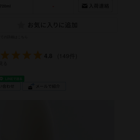
720ml
×
いての詳細はこちら
4.8
(149件)
見る