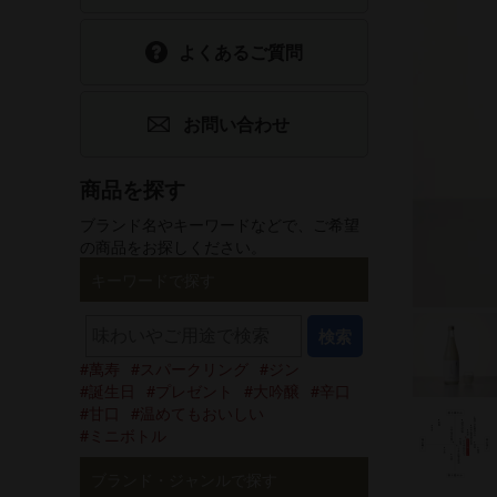
食品
ホワイトデー
よくあるご質問
選べるギフトセット
父の日
お問い合わせ
手提げ袋
酒器・グッズ
商品を探す
ブランド名やキーワードなどで、ご希望
グリーティング
の商品をお探しください。
カード
キーワードで探す
検索
萬寿
スパークリング
ジン
誕生日
プレゼント
大吟醸
辛口
甘口
温めてもおいしい
ミニボトル
ブランド・ジャンルで探す