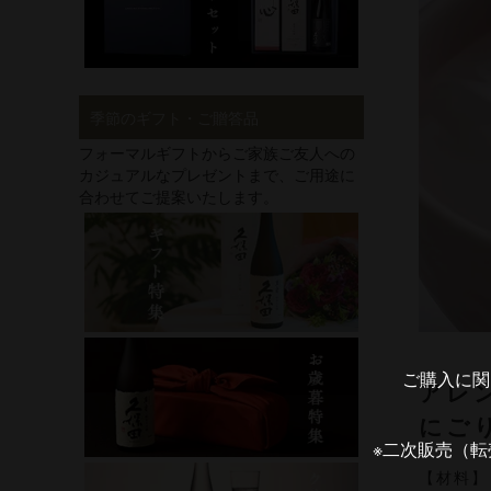
季節のギフト・ご贈答品
フォーマルギフトからご家族ご友人への
カジュアルなプレゼントまで、ご用途に
合わせてご提案いたします。
ご購入に関
アレ
にご
※二次販売（
【材料】