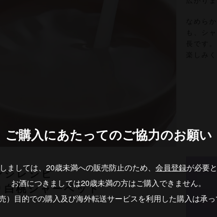
広がり
なめら
も、シ
長です
楽しみ
ご購入にあたっての
ご協力のお願い
しましては、20歳未満への販売防止のため、
会員登録
が必要
ンジレシピ
お酒につきましては20歳未満の方はご購入できません。
り白桃シャーベット
転売）目的での購入及び海外転送サービスを利用した購入は承っ