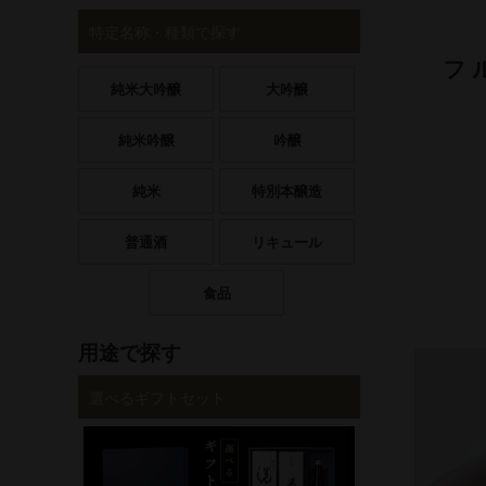
特定名称・種類で探す
フ
純米大吟醸
大吟醸
純米吟醸
吟醸
純米
特別本醸造
普通酒
リキュール
食品
用途で探す
選べるギフトセット