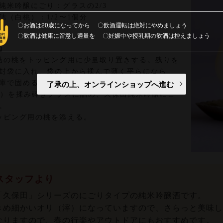
純米吟醸にごり：グラスの2/3
詰（白桃）：1/2〜1個分
お酒は20歳になってから
飲酒運転は絶対にやめましょう
飲酒は健康に留意し適量を
妊娠中や授乳期の飲酒は控えましょう
】
詰の桃をトッピング用に少量取り置きする。残りを
封袋に入れ、袋の上から揉んで薄く平らになら
了承の上、オンラインショップへ進む
庫で固める。
1）を揉み砕きグラスに詰め、久保田純米吟醸にご
。
ッピング用の桃を添える。
スタッフより
「久保田」シリーズのにごりタイプの純米吟醸酒です。
きめ細かいオリ（滓）になっていますので、さらっと美味し
なりますので、春の行楽やアウトドアにもおすすめです。