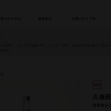
季節のおすすめ
価格帯別
お酒のタイプ別
春のお酒
〜￥1,500
普通酒
ト）
夏のお酒
￥1,501〜3,000
特別本醸造
された皆様に、心よりお見舞い申し上げます。現在、九州全域でお届けに遅延
03更新）
秋のお酒
￥3,001〜5,000
純米
冬のお酒
￥5,001〜
吟醸
保田
年末年始
純米吟醸
桃の節句
大吟醸
久保田
純米大吟醸
期間限定
リキュール