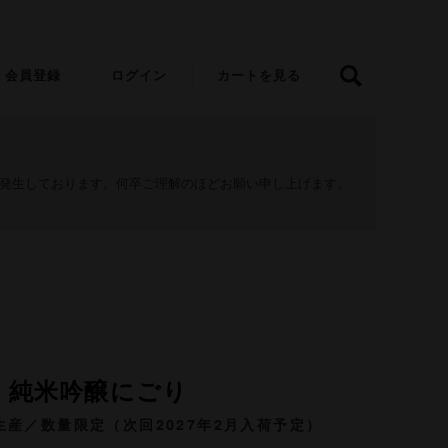
会員登録
ログイン
カートを見る
が発生しております。何卒ご理解のほどお願い申し上げます。
 純米吟醸にごり
生産／数量限定（次回2027年2月入荷予定）