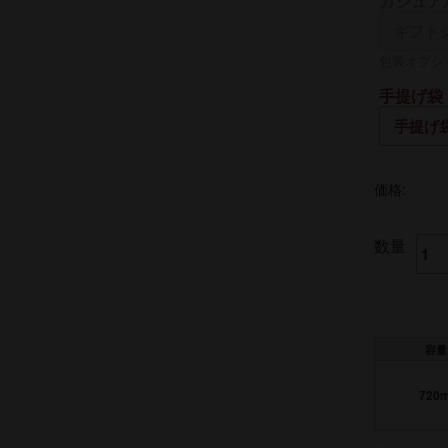
カジュア
熨斗の名入
包装オプシ
手提げ袋
価格:
数量
容量
720m