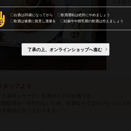
※冷蔵
お酒は20歳になってから
飲酒運転は絶対にやめましょう
飲酒は健康に留意し適量を
妊娠中や授乳期の飲酒は控えましょう
了承の上、オンラインショップへ進む
スタッフより
『久保田シリーズ』生酒タイプのお酒です。
加熱処理を一切行わないため、生酒ならではのフレッシュ＆
ける商品となっております。