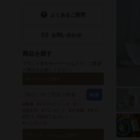
食品
ホワイトデー
よくあるご質問
選べるギフトセット
父の日
お問い合わせ
手提げ袋
酒器・グッズ
商品を探す
ブランド名やキーワードなどで、ご希望
グリーティング
の商品をお探しください。
カード
キーワードで探す
検索
萬寿
スパークリング
ジン
誕生日
プレゼント
大吟醸
辛口
甘口
温めてもおいしい
ミニボトル
ブランド・ジャンルで探す