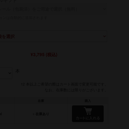
ルギフト
れは【贈る側】のお名前を入れるのが一般的です
ョンは自動的に追加されます
¥3,795
(税込)
本
12 本以上ご希望の際はカート画面で変更可能です。
なお、在庫数には限りがございます。
在庫
購入
l
○ 在庫あり