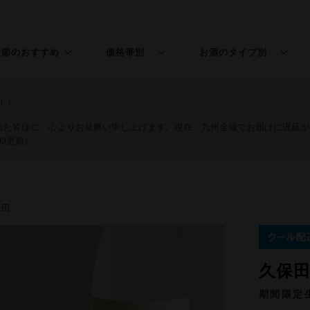
季節のおすすめ
価格帯別
お酒のタイプ別
春のお酒
〜￥1,500
普通酒
ト）
夏のお酒
￥1,501〜3,000
特別本醸造
された皆様に、心よりお見舞い申し上げます。現在、九州全域でお届けに遅延
03更新）
秋のお酒
￥3,001〜5,000
純米
冬のお酒
￥5,001〜
吟醸
保田
年末年始
純米吟醸
桃の節句
大吟醸
久保田
純米大吟醸
期間限定
リキュール