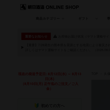
商品カテゴリー
ギフト
久保田
ギフト特集
お荷物お届け状況（ヤマト運輸サイ
重要なお知らせ
KUBOTA GIN
退職・昇進・栄転
【重要】7/28発生の熊本県を震源とする地震により被災
詳しくは
ヤマト運輸サイト
をご確認ください。 （2026.08.
朝日山
長寿のお祝い特集
洗心
お中元・夏ギフト
現在の発送予定日: 8月12日(水) ～ 8月13
TOP
久
継
お歳暮・冬ギフト
日(木)
（8月10日(月) 正午迄のご注文／ご入
粋
クリスマス
金）
期間限定商品
祝20歳特集
初めての方へ
あまざけ
バレンタイン