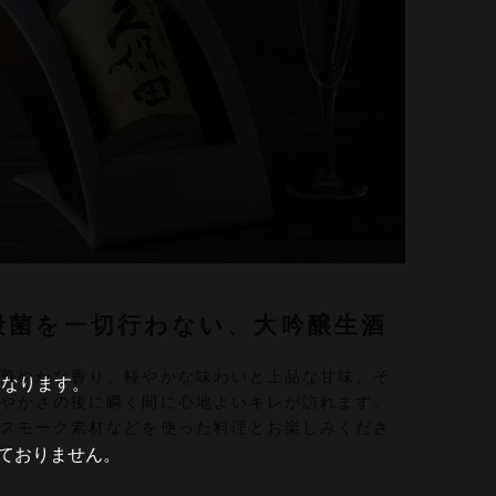
殺菌を一切行わない、大吟醸生酒
い華やかな香り、軽やかな味わいと上品な甘味、そ
となります。
華やかさの後に瞬く間に心地よいキレが訪れます。
やスモーク素材などを使った料理とお楽しみくださ
ておりません。