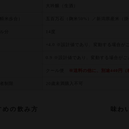
大吟醸（生酒）
精米歩合）
五百万石（麹米50%）／新潟県産米（掛
ル分
14度
+4.0 ※設計値であり、変動する場合が
0.9 ※設計値であり、変動する場合が
クール便
※送料の他に、別途440円
者制限
20歳未満購入不可
すめの飲み方
味わ