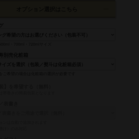
オプション選択はこちら
グ
0ml・700ml・720mlサイズ
寿別売化粧箱
をご希望の場合は化粧箱の選択が必要です
装】を希望する（無料）
は帯巻きの簡易包装となります
／表書き
ョンは自動で追加されます
懸け）のみ対応