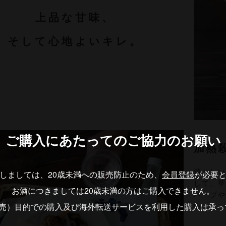
上品な甘味、
そして心地よいキレ。
ご購入にあたっての
ご協力のお願い
加熱
清々し
しましては、20歳未満への販売防止のため、
会員登録
が必要
して、
お酒につきましては20歳未満の方はご購入できません。
ハーブ
転売）目的での購入及び海外転送サービスを利用した購入は承っ
い。