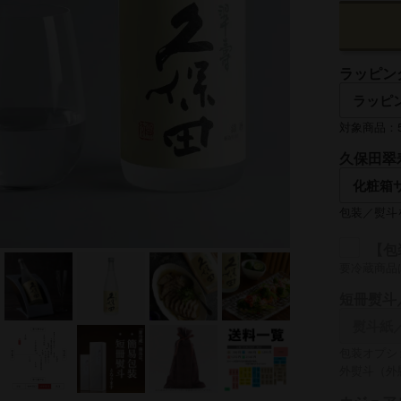
ラッピン
対象商品：50
久保田翠
包装／熨斗
【包
要冷蔵商品
短冊熨斗
包装オプシ
外熨斗（外
名入れ