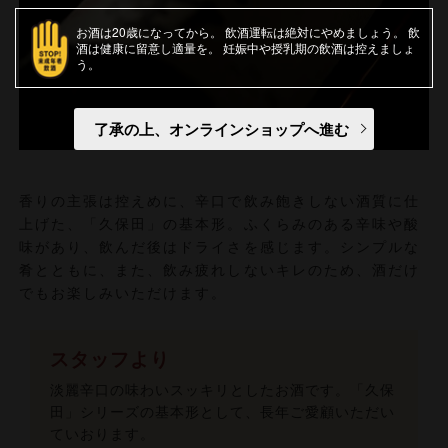
お酒は20歳になってから
飲酒運転は絶対にやめましょう
飲
酒は健康に留意し適量を
妊娠中や授乳期の飲酒は控えましょ
う
了承の上、オンラインショップへ進む
香りの主張は控えめに、辛口で飲み飽きしない酒質に仕
上げた、「久保田」の基本形。ふくらみのある辛味や酸
味があり、飲んだ後はドライさを感じます。シンプルな
肴とともに、また、飲み疲れしないキレのため、酒だけ
でもお楽しみいただけます。
スタッフより
淡麗辛口の味わいスッキリとしたお酒です。「久保
田」シリーズの基本形として、長年ご愛顧いただい
ていおります。