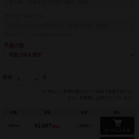
名入れ
カジュアルギフト
熨斗の名入れは【贈る側】のお名前を入れるのが一般的です
包装オプションは自動的に追加されます
手提げ袋
数量
本
12 本以上ご希望の際はカート画面で変更可能です。
なお、在庫数には限りがございます。
容量
価格
在庫
購入
¥2,607
1800ml
○ 在庫あり
(税込)