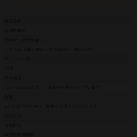
特定名称
特別本醸造
原料米（精米歩合）
五百万石（麹米60%）/新潟県産米（掛米60%）
アルコール分
15度
日本酒度
+5.0 ※設計値であり、変動する場合がございます。
酸度
1.0 ※設計値であり、変動する場合がございます。
配送区分
常温配送
販売対象者制限