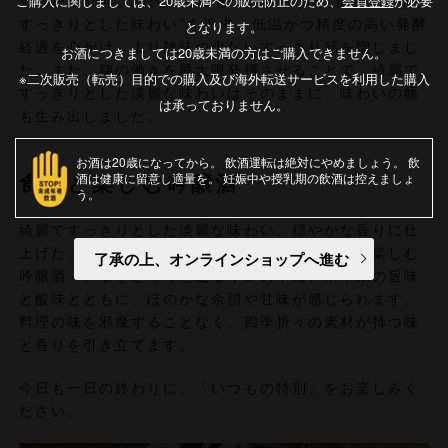
ご購入に関しましては、20歳未満への販売防止のため、
会員登録
が必要
それから35年。時代に合わせて、さらなる“食事と合う
すっきりとした味わい”を追求。低温かつ精度の高い発酵
となります。
経過を心がけ、より雑味の少ないすっきり感を増しまし
お酒につきましては20歳未満の方はご購入できません。
た。また、麹の働きを最大限発揮させることで、綺麗で
※二次販売（転売）目的での購入及び海外転送サービスを利用した購入
すっきりとした淡麗な味わいはそのままに、味わいの幅
は承っておりません。
も生み出しました。
お酒は20歳になってから
飲酒運転は絶対にやめましょう
飲
酒は健康に留意し適量を
妊娠中や授乳期の飲酒は控えましょ
食事と楽しむ吟醸酒
う
綺麗ですっきりとした淡麗な味わい、穏やかな香りに仕
上げた、いつもの食卓を少し特別にする「食事と楽しむ
了承の上、オンラインショップへ進む
吟醸酒」。喉をさらっと通るキレの中に、米本来の旨味
と酸味とともに、ほのかな余韻や甘味が感じられます。
料理の味を邪魔することなく、四季折々の素材が持つ味
と香りを引き立てます。
今日も一日の終わりに、「いつもの特別」をお楽しみく
ださい。