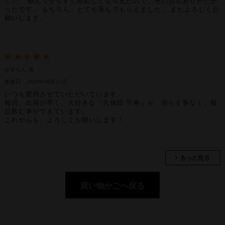
した。 頼んでからすぐ対応してもらえたので、その点もありがたか
ったです。 もちろん、とても喜んでもらえました。 またよろしくお
願いします。
かずちん 様
投稿日：2024年06月13日
いつも愛用させていただいています。
毎回、出荷が早く、大好きな「久保田 千寿」を、切らす事なく、毎
日飲む事ができています。
これからも、よろしくお願いします！
買い物かごへ戻る