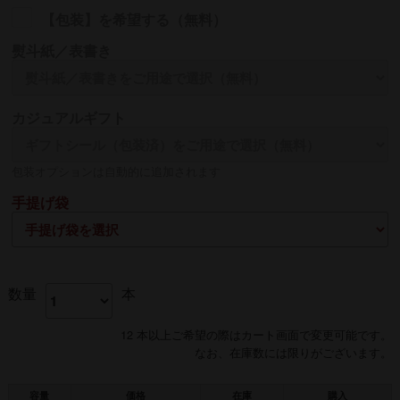
【包装】を希望する（無料）
熨斗紙／表書き
名入れ
カジュアルギフト
熨斗の名入れは【贈る側】のお名前を入れるのが一般的です
包装オプションは自動的に追加されます
手提げ袋
数量
本
12 本以上ご希望の際はカート画面で変更可能です。
なお、在庫数には限りがございます。
容量
価格
在庫
購入