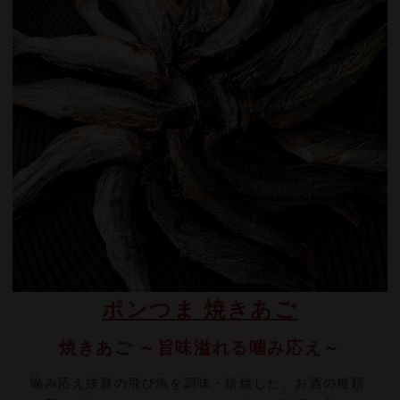
ポンつま 焼きあご
焼きあご ～旨味溢れる噛み応え～
噛み応え抜群の飛び魚を調味・焙焼した、お酒の種類