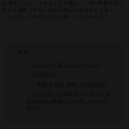
お酒をプレゼントすることを機に、一緒に晩酌を楽し
むのも素敵ですね。日頃の感謝の気持ちをこめて、
「父の日」に特別なお酒を贈ってみませんか？
目次
・
お父さんが喜ぶ3つのポイント
・
お客様の声
・
「爽醸 久保田 雪峰」の商品紹介
・
チョイ足しで満足度UP！おつまみ
や飲み比べ酒器もご一緒にいかがで
すか？