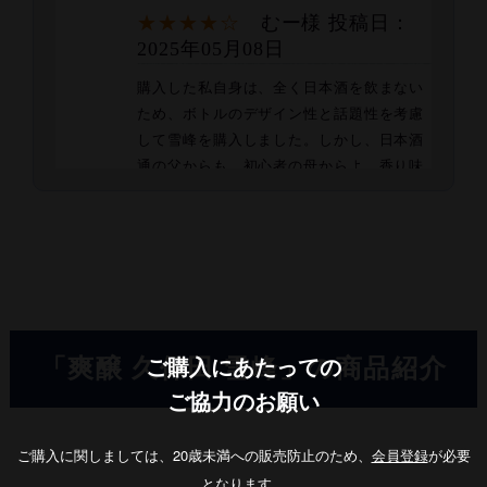
★★★★☆
むー様 投稿日：
2025年05月08日
購入した私自身は、全く日本酒を飲まない
ため、ボトルのデザイン性と話題性を考慮
して雪峰を購入しました。しかし、日本酒
通の父からも、初心者の母からよ、香り味
ともに楽しめる素晴らしい酒だと笑顔が伝
わり、最高の誕生日プレゼントになりまし
た。飲み終えたボトルもインテリアとして
飾る気に入り用です。贈答品をお探しの
方、フルーティーな日本酒をお探しの方に
おすすめしたい1本です。
「爽醸 久保田 雪峰」の商品紹介
ご購入にあたっての
★★★★★
ゆう様 投稿日：
ご協力のお願い
2024年06月18日
香りがフルーティーで一口飲むと香りが鼻
ご購入に関しましては、20歳未満への販売防止のため、
会員登録
が必要
に抜けてとても美味しです。ビール党で日
となります。