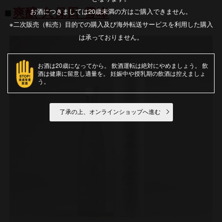
本酒苦手でしたが雪峰のファンになってし
お酒につきましては20歳未満の方はご購入できません。
■
爽醸 久保田 雪峰
まいました。久保田さんのお酒を色々飲ん
※二次販売（転売）目的での購入及び海外転送サービスを利用した購入
でみたいと思います。自分の父の日プレゼ
は承っておりません。
ント買って良かったです
もっと見る
お酒は20歳になってから
飲酒運転は絶対にやめましょう
飲
酒は健康に留意し適量を
妊娠中や授乳期の飲酒は控えましょ
う
了承の上、オンラインショップへ進む