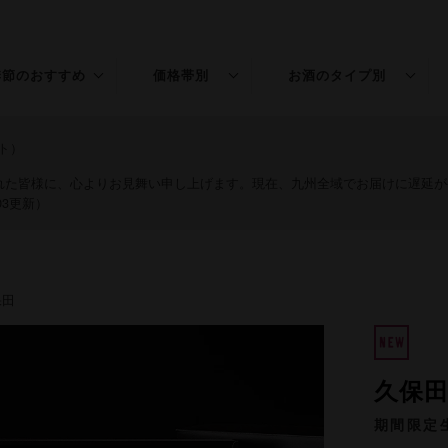
季節のおすすめ
価格帯別
お酒のタイプ別
春のお酒
〜￥1,500
普通酒
ト）
夏のお酒
￥1,501〜3,000
特別本醸造
された皆様に、心よりお見舞い申し上げます。現在、九州全域でお届けに遅延
03更新）
秋のお酒
￥3,001〜5,000
純米
冬のお酒
￥5,001〜
吟醸
保田
年末年始
純米吟醸
桃の節句
大吟醸
久保田 
純米大吟醸
期間限定
リキュール