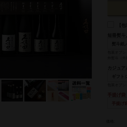
【包
短冊熨斗
包装オプシ
外熨斗（外
名入れ
カジュア
熨斗の名入
包装オプシ
手提げ袋
価格: