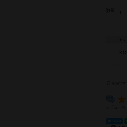
数量
セッ
K-30
返品につ
レビューを