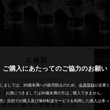
久保田
ご購入にあたっての
ご協力のお願い
300ml 5本セット
Kubota 5 Types 300ml 5-Bottle Set
しましては、20歳未満への販売防止のため、
会員登録
が必要
お酒につきましては20歳未満の方はご購入できません。
久保田」の歩みに思いを馳せ
転売）目的での購入及び海外転送サービスを利用した購入は承っ
久保田の基本5種類を楽しむ