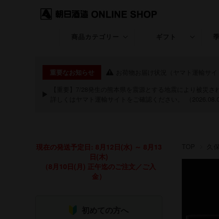
商品カテゴリー
ギフト
久保田
ギフト特集
お荷物お届け状況（ヤマト運輸サイ
重要なお知らせ
KUBOTA GIN
退職・昇進・栄転
【重要】7/28発生の熊本県を震源とする地震により被災
詳しくは
ヤマト運輸サイト
をご確認ください。 （2026.08.
朝日山
長寿のお祝い特集
洗心
お中元・夏ギフト
現在の発送予定日: 8月12日(水) ～ 8月13
TOP
久
継
お歳暮・冬ギフト
日(木)
（8月10日(月) 正午迄のご注文／ご入
粋
クリスマス
金）
期間限定商品
祝20歳特集
初めての方へ
あまざけ
バレンタイン