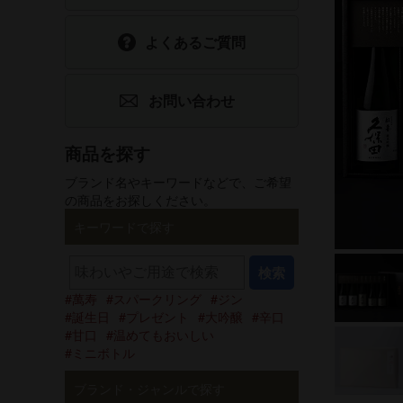
食品
ホワイトデー
よくあるご質問
選べるギフトセット
父の日
お問い合わせ
手提げ袋
酒器・グッズ
商品を探す
ブランド名やキーワードなどで、ご希望
グリーティング
の商品をお探しください。
カード
キーワードで探す
検索
萬寿
スパークリング
ジン
誕生日
プレゼント
大吟醸
辛口
甘口
温めてもおいしい
ミニボトル
ブランド・ジャンルで探す