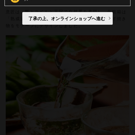
意匠は、瓶とラベルと王冠で自然界を表現し、化粧箱は
了承の上、オンラインショップへ進む
「熟成酒」と同様に、歳月を経ることで妙味が増す焼き
物をモチーフにデザインしました。