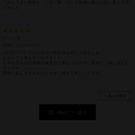
で歩んできた軌跡を この『轍』という銘酒に喩えられ 喜んで頂
けました
おっくん 様
投稿日：2022年06月23日
父の日のプレゼントなので私自身は飲んでませんが、
父がとても喜んでくれてました。
今年の父の日は母親の誕生日と重なったので、夫婦で一緒に飲んだ
そうです。
両親に喜んでもらえたことが、何より嬉しいですね。
買い物かごへ戻る