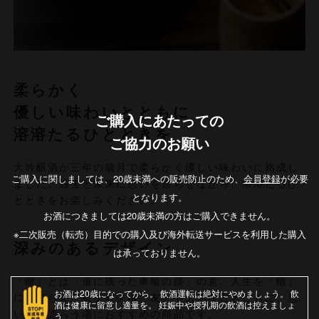
柔らかく
優しい味わいとともに
ご購入にあたっての
溶溶たるひとときを
ご協力のお願い
大吟醸酒が三年の歳月で柔らかく優しい味わいに熟成し
ご購入に関しましては、20歳未満への販売防止のため、
会員登録
が必要
ました。過去と未来に思いを巡らせながら、溶溶たるひ
となります。
とときをお楽しみください。
お酒につきましては20歳未満の方はご購入できません。
※二次販売（転売）目的での購入及び海外転送サービスを利用した購入
深みのあるデザイン
は承っておりません。
『轍』とは「道に残った車輪の跡」の意。人生を『轍』
お酒は20歳になってから
飲酒運転は絶対にやめましょう
飲
になぞらえ、親子や夫婦、友人や大切な方とともに、思
酒は健康に留意し適量を
妊娠中や授乳期の飲酒は控えましょ
い出を語らう場におすすめの商品です。
う