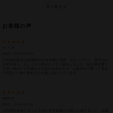
お客様の声
サトル 様
投稿日：2025年08月09日
30年前の自分の結婚式の引き出物に当時、はまっていた 朝日山の
古酒を送り、久しぶりに飲みたくなり購入しました、味は期待通り
で深い味わいと古酒ならではのなめらかさ お盆休みで帰って来る
子供達と一緒に飲めるのを楽しみにしています。
勘重郎 様
投稿日：2024年06月19日
28年間お世話になった上司の定年退職のお祝いに贈りました。両輪