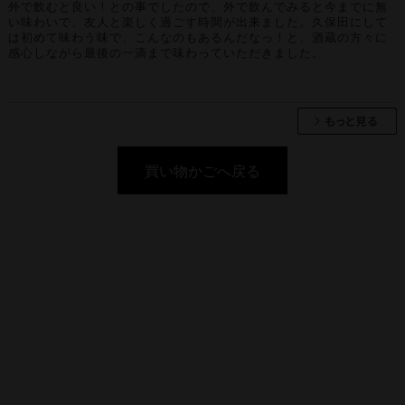
外で飲むと良い！との事でしたので、外で飲んでみると今までに無
い味わいで、友人と楽しく過ごす時間が出来ました。久保田にして
は初めて味わう味で、こんなのもあるんだなっ！と、酒蔵の方々に
感心しながら最後の一滴まで味わっていただきました。
買い物かごへ戻る