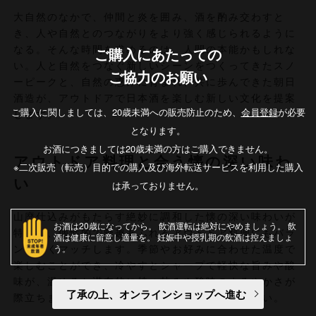
大自然のなかで、仲間と炎を囲み、酒を酌み交わすと
き、人や自然とのつながりをより強く感じられるように
なる。そんな時間を求めるのは、人間の本能かもしれな
ご購入にあたっての
い。人と自然をつなぐ新しいシーンをつくってきたスノ
ご協力のお願い
ーピークと、自然の恵みに育まれ、共に歩んできた朝日
酒造が、アウトドアで日本酒を楽しむ新しい文化を提案
ご購入に関しましては、20歳未満への販売防止のため、
会員登録
が必要
します。
となります。
お酒につきましては20歳未満の方はご購入できません。
アウトドア料理と合う懐の深い味わ
※二次販売（転売）目的での購入及び海外転送サービスを利用した購入
い
は承っておりません。
山廃仕込みがもたらす絶妙に調和した懐の深い味わいが
お酒は20歳になってから
飲酒運転は絶対にやめましょう
飲
特長で、個性的で野趣あふれるアウトドア料理にもバラ
酒は健康に留意し適量を
妊娠中や授乳期の飲酒は控えましょ
う
ンスよくマッチします。季節やお好みに合わせた温度で
楽しむことができ、冷やすとシャープで軽快な旨みや酸
味が、温めると潜在的に持つ甘みや酸味のまろやかさが
了承の上、オンラインショップへ進む
際立ちます。焚火を囲みながら、お楽しみください。