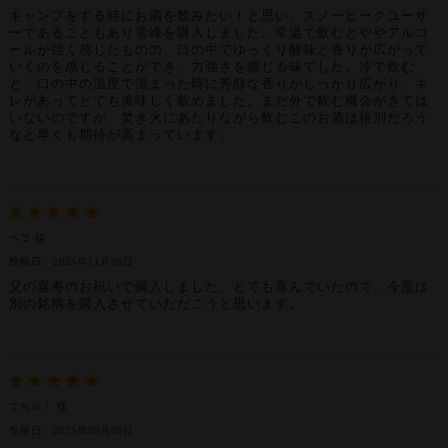
キャンプをする時にお酒を飲みたい！と思い、スノーピークユーザ
ーであることもあり雪峰を購入しました。常温で飲むとややアルコ
ールが強く感じたものの、口の中でゆっくり酸味と香りが広がって
いくのを感じることができ、力強さを感じる味でした。冷で飲む
と、口の中の温度で温まった時に芳醇な香りがしっかり広がり、キ
レがあってとても美味しく飲めました。まだ外で飲む機会がきては
いないのですが、焚き火にあたりながら飲むこのお酒は格別だろう
なと早くも期待が高まっています。
ペコ 様
投稿日：2025年11月06日
父の喜寿のお祝いで購入しました。とても喜んでいたので、今度は
別の銘柄を購入させていただこうと思います。
てちゅ！ 様
投稿日：2025年09月03日