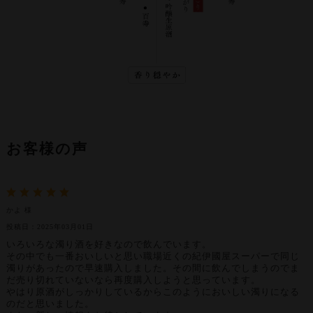
お客様の声
かよ 様
投稿日：2025年03月01日
いろいろな濁り酒を好きなので飲んでいます。
その中でも一番おいしいと思い職場近くの紀伊國屋スーパーで同じ
濁りがあったので早速購入しました。その間に飲んでしまうのでま
だ売り切れていないなら再度購入しようと思っています。
やはり原酒がしっかりしているからこのようにおいしい濁りになる
のだと思いました。