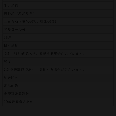
米、米麹
原料米（精米歩合）
五百万石（麹米60%／掛米60%）
アルコール分
13度
日本酒度
-35 ※設計値であり、変動する場合がございます。
酸度
2.3 ※設計値であり、変動する場合がございます。
配送区分
常温配送
販売対象者制限
20歳未満購入不可