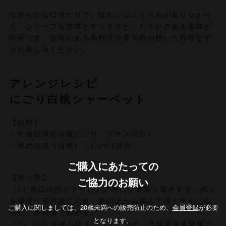
なめらかな口当たりで、味わいはふくらみがありながら
も、シャープな甘味とすっきりとしたキレのある後味が
特長です。旨味のある肉料理や香辛料の効いた料理など
とお楽しみください。
アレンジレシピ
にごり白桃シャーベット
【材料】
・久保田純米吟醸にごり：グラスの2/3
・桃の缶詰（白桃）：1/2〜1個分
ご購入にあたっての
【作り方】
ご協力のお願い
（1）缶詰の桃をトッピング用に少量取り置きする。残り
を清潔な密封袋に入れ、袋の上から揉んで薄く平らにな
ご購入に関しましては、20歳未満への販売防止のため、
会員登録
が必要
らし、冷凍庫で固める。
となります。
（2）（1）を揉み砕きグラスに詰め、久保田純米吟醸に