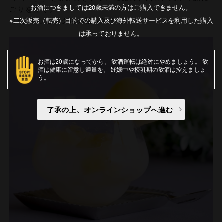
お酒につきましては20歳未満の方はご購入できません。
ごりを注ぐ。
※二次販売（転売）目的での購入及び海外転送サービスを利用した購入
（3）トッピング用の桃を添える。
は承っておりません。
お酒は20歳になってから
飲酒運転は絶対にやめましょう
飲
酒は健康に留意し適量を
妊娠中や授乳期の飲酒は控えましょ
う
了承の上、オンラインショップへ進む