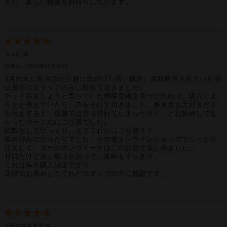
また、新しい情報をお待ちしています。
もっぴ 様
投稿日：2024年05月10日
4月の末に新潟市の三越に出掛けた時、偶然、店頭販売されていた朝
日酒造のスタッフの方に勧めて頂きました。
ネット注文しようと思っていた爽醸雪峰を見つけたので、購入しよ
うかと考えていたら、声をかけて頂きました。香里音も大好きだと
お伝えすると、店舗では売り切れてしまったけど、とお勧めしても
らったのがこのにごり酒でした。
試飲をしてびっくり。え？これがにごり酒？？
私の好みにぴったりでした。その後オンラインショップでしっかり
注文して、ゴールデンウィークはこのお酒で楽しめました。
甘口だけど少し酸味があって、後味もすっきり。
これは毎年購入決定です！
店頭でお薦めしてくれたスタッフの方に感謝です。
安田の酒呑童子 様