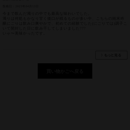
投稿日：2023年04月13日
今まで飲んだ濁りの中でも最高な味わいでした。
濁りは何処もかなり甘く後口が残るものが多い中、こちらの純米吟
醸にごりは飲み口爽やかで、初めての経験でした(にごりでは)調子こ
いて開封した日に飲み干してしまいました???
いゃ〜美味かったです。
買い物かごへ戻る