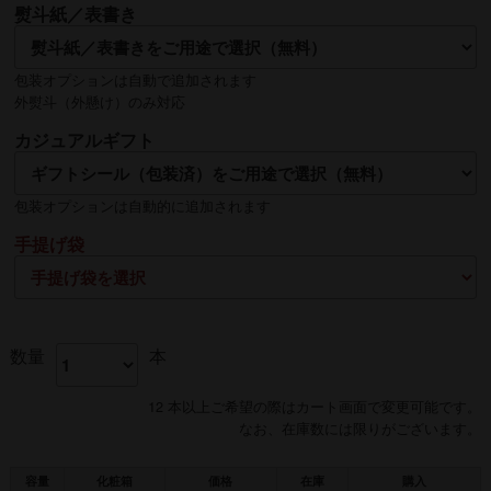
熨斗紙／表書き
包装オプションは自動で追加されます
外熨斗（外懸け）のみ対応
名入れ
カジュアルギフト
熨斗の名入れは【贈る側】のお名前を入れるのが一般的です
包装オプションは自動的に追加されます
手提げ袋
数量
本
12 本以上ご希望の際はカート画面で変更可能です。
なお、在庫数には限りがございます。
容量
化粧箱
価格
在庫
購入