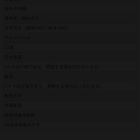
純米大吟醸
原料米（精米歩合）
五百万石（麹米50%／掛米50%）
アルコール分
15度
日本酒度
±0 ※設計値であり、変動する場合がございます。
酸度
1.3 ※設計値であり、変動する場合がございます。
配送区分
常温配送
販売対象者制限
20歳未満購入不可