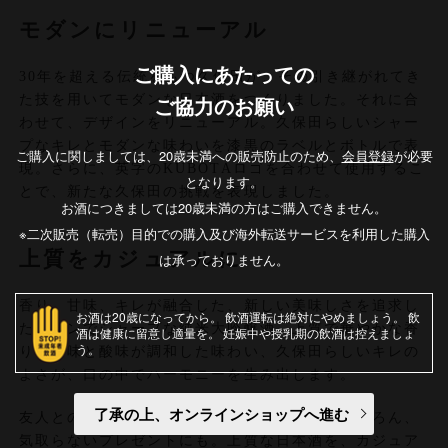
モダンにリニューアル
ご購入にあたっての
30年を超える伝統をもつ久保田が、その引き継がれてき
た技を用いてモダンな日本酒をつくりました。それに合
ご協力のお願い
わせて、デザインをリニューアル。久保田らしいシャー
プなキレとモダンな味わいを漆黒のラベルとボトルで表
ご購入に関しましては、20歳未満への販売防止のため、
会員登録
が必要
現。さらに、英字のKUBOTAロゴを合わせて使用するこ
となります。
とで、新たな久保田の挑戦を表現しました。
お酒につきましては20歳未満の方はご購入できません。
※二次販売（転売）目的での購入及び海外転送サービスを利用した購入
上質をカジュアルに
は承っておりません。
香り、甘味、キレが融合した、新しい美味しさを追求し
お酒は20歳になってから
飲酒運転は絶対にやめましょう
飲
たモダンでシャープな純米大吟醸酒。上質で華やかな香
酒は健康に留意し適量を
妊娠中や授乳期の飲酒は控えましょ
う
り、甘味と酸味が調和した味わい、久保田らしいキレの
よさが、口の中でハーモニーを生み出します。
了承の上、オンラインショップへ進む
友人との気軽な家飲みや行きつけのバルで。もちろん、
気取らないプレゼントにも。上質な日本酒を、カジュア