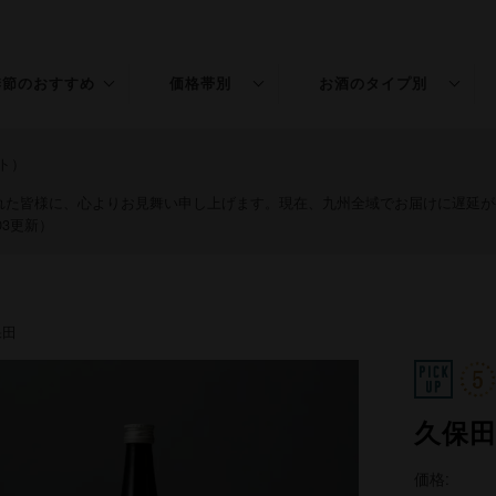
季節のおすすめ
価格帯別
お酒のタイプ別
春のお酒
〜￥1,500
普通酒
ト）
夏のお酒
￥1,501〜3,000
特別本醸造
された皆様に、心よりお見舞い申し上げます。現在、九州全域でお届けに遅延
03更新）
秋のお酒
￥3,001〜5,000
純米
冬のお酒
￥5,001〜
吟醸
保田
年末年始
純米吟醸
桃の節句
大吟醸
久保田
純米大吟醸
価格:
リキュール