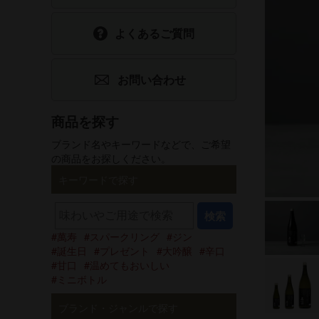
食品
ホワイトデー
よくあるご質問
選べるギフトセット
父の日
お問い合わせ
手提げ袋
酒器・グッズ
商品を探す
ブランド名やキーワードなどで、ご希望
グリーティング
の商品をお探しください。
カード
キーワードで探す
検索
萬寿
スパークリング
ジン
誕生日
プレゼント
大吟醸
辛口
甘口
温めてもおいしい
ミニボトル
ブランド・ジャンルで探す