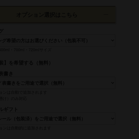
オプション選択はこちら
グ
0ml・700ml・720mlサイズ
装】を希望する（無料）
表書き
ョンは自動で追加されます
懸け）のみ対応
ルギフト
れは【贈る側】のお名前を入れるのが一般的です
ョンは自動的に追加されます