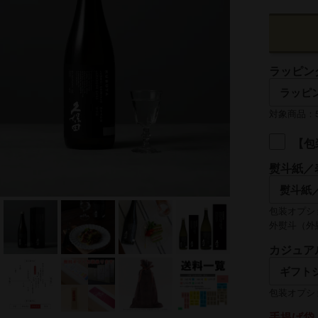
ラッピン
対象商品：50
【包
熨斗紙／
包装オプシ
外熨斗（外
名入れ
カジュア
熨斗の名入
包装オプシ
手提げ袋