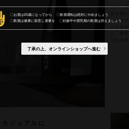
30年を
技を用
お酒は20歳になってから
飲酒運転は絶対にやめましょう
飲酒は健康に留意し適量を
妊娠中や授乳期の飲酒は控えましょう
て、デ
レとモ
に、英字
な久保
了承の上、オンラインショップへ進む
をカジュアルに