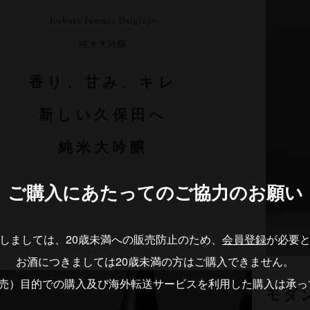
Kubota Junmai Daiginjo
純米大吟醸
香り、甘み、キレ
新しい久保田へ
純米大吟醸
ご購入にあたっての
ご協力のお願い
しましては、20歳未満への販売防止のため、
会員登録
が必要
お酒につきましては20歳未満の方はご購入できません。
転売）目的での購入及び海外転送サービスを利用した購入は承っ
モダ