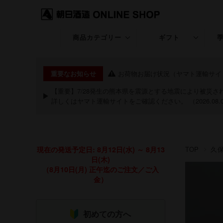
商品カテゴリー
ギフト
久保田
ギフト特集
お荷物お届け状況（ヤマト運輸サイ
重要なお知らせ
KUBOTA GIN
退職・昇進・栄転
【重要】7/28発生の熊本県を震源とする地震により被災
詳しくは
ヤマト運輸サイト
をご確認ください。 （2026.08.
朝日山
長寿のお祝い特集
洗心
お中元・夏ギフト
現在の発送予定日: 8月12日(水) ～ 8月13
TOP
久
継
お歳暮・冬ギフト
日(木)
（8月10日(月) 正午迄のご注文／ご入
粋
クリスマス
金）
期間限定商品
祝20歳特集
初めての方へ
あまざけ
バレンタイン