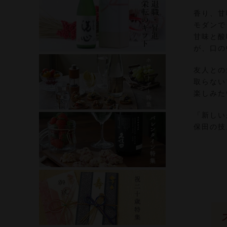
香り、甘
モダンで
甘味と酸
が、口の
友人との
取らない
楽しみた
「新しい
保田の技