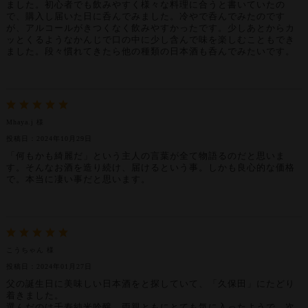
ました。初心者でも飲みやすく様々な料理に合うと書いていたの
で、購入し届いた日に呑んでみました。冷やで呑んでみたのです
が、アルコールがきつくなく飲みやすかったです。少しあとからカ
ッとくるようなかんじで口の中に少し含んで味を楽しむこともでき
ました。段々慣れてきたら他の種類の日本酒も呑んでみたいです。
Mhaya.j 様
投稿日：2024年10月29日
「何もかも綺麗だ」という主人の言葉が全て物語るのだと思いま
す。そんなお酒を造り続け、届けるという事。しかも良心的な価格
で。本当に凄い事だと思います。
こうちゃん 様
投稿日：2024年01月27日
父の誕生日に美味しい日本酒をと探していて、「久保田」にたどり
着きました。
選んだのは千寿純米吟醸。両親ともにとても気に入ったようで、次