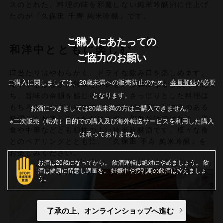
スのとれた、料理の味を邪魔しない純米吟醸酒に仕上げ
たのが『久保田 千寿 純米吟醸』です。
ご購入にあたっての
和洋中とともに楽しむ
ご協力のお願い
口当たりはやわらかく、ドライな飲み口を楽しめます。
ご購入に関しましては、20歳未満への販売防止のため、
会員登録
が必要
冷やすとほどよい酸味とキレを、常温になると酸味がた
となります。
ち、旨味の余韻を感じられます。さっぱりとした料理は
お酒につきましては20歳未満の方はご購入できません。
もちろん、バターやマヨネーズなどを使ったコクのある
料理ともお楽しみいただけます。和食だけではなく、洋
※二次販売（転売）目的での購入及び海外転送サービスを利用した購入
食や中華などとも相性のよい純米吟醸酒です。様々な食
は承っておりません。
とのペアリングとともに、『久保田 千寿 純米吟醸』を
お楽しみください。
お酒は20歳になってから
飲酒運転は絶対にやめましょう
飲
酒は健康に留意し適量を
妊娠中や授乳期の飲酒は控えましょ
う
了承の上、オンラインショップへ進む