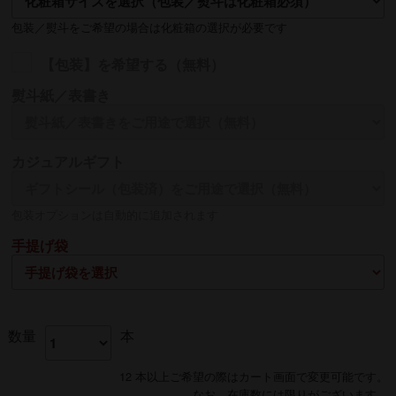
包装／熨斗をご希望の場合は化粧箱の選択が必要です
【包装】を希望する（無料）
熨斗紙／表書き
名入れ
カジュアルギフト
熨斗の名入れは【贈る側】のお名前を入れるのが一般的です
包装オプションは自動的に追加されます
手提げ袋
数量
本
12 本以上ご希望の際はカート画面で変更可能です。
なお、在庫数には限りがございます。