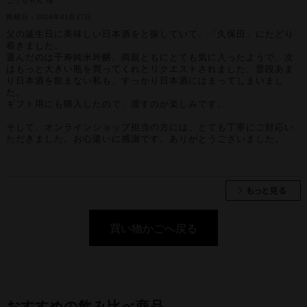
こうちゃん 様
投稿日：2024年01月27日
父の誕生日に美味しい日本酒をと探していて、「久保田」にたどり
着きました。
選んだのは千寿純米吟醸。両親ともにとても気に入ったようで、次
はもっと大きい瓶を買ってくれとリクエストされました。普段あま
り日本酒を飲まない私も、すっかり日本酒にはまってしまいまし
た。
ギフト用にも購入したので、渡すのが楽しみです。
そして、オンラインショップ担当の方には、とても丁寧にご対応い
ただきました。お心遣いに感謝です。ありがとうございました。
買い物かごへ戻る
おすすめの飲み比べ商品