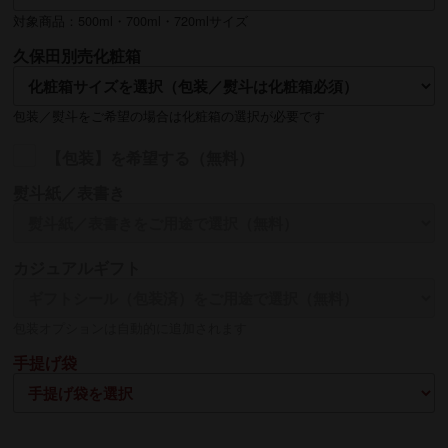
対象商品：500ml・700ml・720mlサイズ
久保田別売化粧箱
包装／熨斗をご希望の場合は化粧箱の選択が必要です
【包装】を希望する（無料）
熨斗紙／表書き
名入れ
カジュアルギフト
熨斗の名入れは【贈る側】のお名前を入れるのが一般的です
包装オプションは自動的に追加されます
手提げ袋