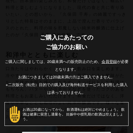
現代。日本酒の楽しみ方も、和食だけではなく、幅広い
料理と楽しむようになりました。現代の食と共に寄り添
いたい、との想いから、『久保田 千寿』の綺麗ですっき
りとした特長はそのままに、上品で澄んだ香りでバラン
スのとれた、料理の味を邪魔しない純米吟醸酒に仕上げ
たのが『久保田 千寿 純米吟醸』です。
ご購入にあたっての
ご協力のお願い
和洋中とともに楽しむ
ご購入に関しましては、20歳未満への販売防止のため、
会員登録
が必要
となります。
口当たりはやわらかく、ドライな飲み口を楽しめます。
冷やすとほどよい酸味とキレを、常温になると酸味がた
お酒につきましては20歳未満の方はご購入できません。
ち、旨味の余韻を感じられます。さっぱりとした料理は
※二次販売（転売）目的での購入及び海外転送サービスを利用した購入
もちろん、バターやマヨネーズなどを使ったコクのある
は承っておりません。
料理ともお楽しみいただけます。和食だけではなく、洋
食や中華などとも相性のよい純米吟醸酒です。様々な食
お酒は20歳になってから
飲酒運転は絶対にやめましょう
飲
とのペアリングとともに、『久保田 千寿 純米吟醸』を
酒は健康に留意し適量を
妊娠中や授乳期の飲酒は控えましょ
お楽しみください。
う