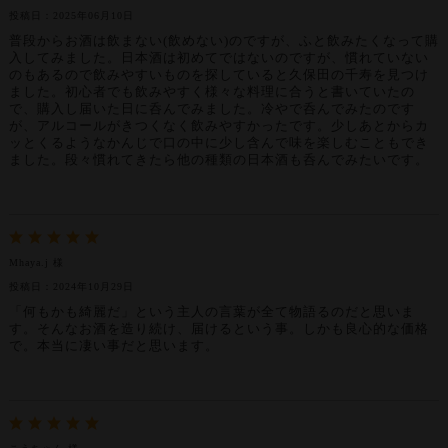
投稿日：2025年06月10日
普段からお酒は飲まない(飲めない)のですが、ふと飲みたくなって購
入してみました。日本酒は初めてではないのですが、慣れていない
のもあるので飲みやすいものを探していると久保田の千寿を見つけ
ました。初心者でも飲みやすく様々な料理に合うと書いていたの
で、購入し届いた日に呑んでみました。冷やで呑んでみたのです
が、アルコールがきつくなく飲みやすかったです。少しあとからカ
ッとくるようなかんじで口の中に少し含んで味を楽しむこともでき
ました。段々慣れてきたら他の種類の日本酒も呑んでみたいです。
Mhaya.j 様
投稿日：2024年10月29日
「何もかも綺麗だ」という主人の言葉が全て物語るのだと思いま
す。そんなお酒を造り続け、届けるという事。しかも良心的な価格
で。本当に凄い事だと思います。