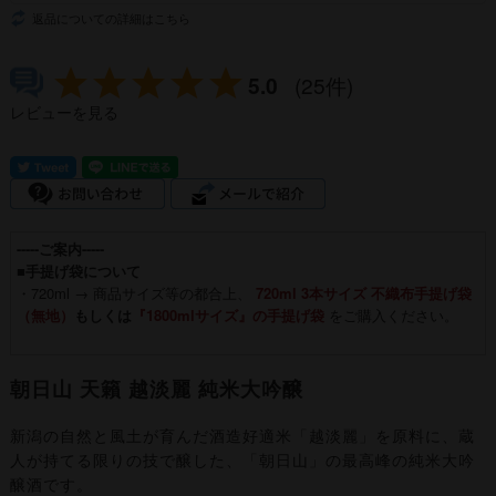
返品についての詳細はこちら
5.0
(25件)
レビューを見る
-----ご案内-----
■手提げ袋について
・720ml → 商品サイズ等の都合上、
720ml 3本サイズ 不織布手提げ袋
（無地）
もしくは
『1800mlサイズ』の手提げ袋
をご購入ください。
朝日山 天籟 越淡麗 純米大吟醸
新潟の自然と風土が育んだ酒造好適米「越淡麗」を原料に、蔵
人が持てる限りの技で醸した、「朝日山」の最高峰の純米大吟
醸酒です。