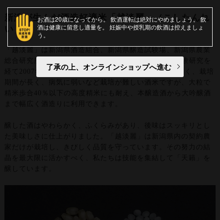
新潟が生んだ酒造好適米「越淡麗」（こしたんれ
お酒は20歳になってから
飲酒運転は絶対にやめましょう
飲
酒は健康に留意し適量を
妊娠中や授乳期の飲酒は控えましょ
い）
う
「越淡麗」は新潟県酒造組合、新潟県醸造試験場、新潟県農業
総合研究所作物センターが協力し合い、15年に及ぶ試験研究を
了承の上、オンラインショップへ進む
経て2007年に誕生しました。 稲の背が高くて倒れやすく、栽培
期間が長く、病気に弱いなど栽培が難しい酒米ですが、大粒で
精米歩合40％以下の高度精米にも耐え、本醸造酒から大吟醸酒
まで幅広く酒造りに利用できます。
醸した酒はやわらかく、ふくらみがあり、後味はスッキリとし
た美味しさに仕上がりました。「越淡麗」は新潟県内の契約農
家だけが栽培し、きびしく品質を守っています。その努力の結
晶を最大限に活かすべく、私たちは技能を集結して「天籟」を
醸しています。