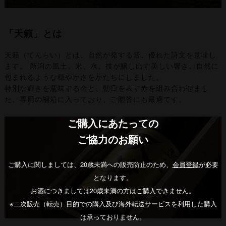
「天籟」とは
天籟（てんらい）とは、自然が発する音、優れた詩文を意味し
ます。 新潟の風土、米、水、技が醸し出す美しい響き、自然に
包まれるような穏やかさをかたちにしました。
特別な輝きを意味する金と、朝日を表す赤を組み合わせまし
た。専用の桐箱に入っており、ご贈答にも最適です。
ご購入にあたっての
ご協力のお願い
ご購入に関しましては、20歳未満への販売防止のため、
会員登録
が必要
となります。
お酒につきましては20歳未満の方はご購入できません。
※二次販売（転売）目的での購入及び海外転送サービスを利用した購入
は承っておりません。