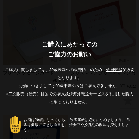
ご購入にあたっての
ご協力のお願い
ご購入に関しましては、20歳未満への販売防止のため、
会員登録
が必要
フリーメッセージカード
クリスマス／グリーティングカ
となります。
ード
¥0
(税込)
¥0
お酒につきましては20歳未満の方はご購入できません。
(税込)
※二次販売（転売）目的での購入及び海外転送サービスを利用した購入
は承っておりません。
お酒は20歳になってから
飲酒運転は絶対にやめましょう
飲
酒は健康に留意し適量を
妊娠中や授乳期の飲酒は控えましょ
う